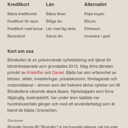
Kreditkort
Lån
Alternativt
Bästa kreditkortet
Bästa lånen
Köpa krypto
Kreditkort för resor
Billiga lån
Bitcoin
Kreditkort med bonus
Lån med låg ränta
Ethereum
Bensinkort
Samla lån
Investera i guld
Kort om oss
Börskollen är en prisvinnande nyhetstidning och tjänst för
börsintresserade som grundades 2015. Idag drivs tjänsten
primärt av
Kristoffer
och
Daniel
. Båda har stor erfarenhet av
börsen, aktier, investeringar, privatekonomi, företagande och
motorrelaterat – ämnen som det frekvent skrivs nyheter om till
Börskollens växande skara läsare. Nyhetsappen som finns
tillgänglig, kostnadsfritt, har under åren laddats ner
hundratusentals gånger och med ett användarbetyg som är
bland de bästa i branschen.
Disclaimer
Börskollen Sverige AB ("Börskollen") är inte finansiella rådgivare, står inte under