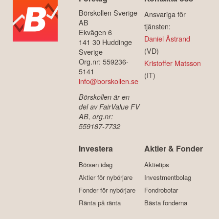
Börskollen Sverige
Ansvariga för
AB
tjänsten:
Ekvägen 6
Daniel Åstrand
141 30 Huddinge
(VD)
Sverige
Org.nr: 559236-
Kristoffer Matsson
5141
(IT)
info@borskollen.se
Börskollen är en
del av FairValue FV
AB, org.nr:
559187-7732
Investera
Aktier & Fonder
Börsen idag
Aktietips
Aktier för nybörjare
Investmentbolag
Fonder för nybörjare
Fondrobotar
Ränta på ränta
Bästa fonderna