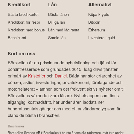
Kreditkort
Lån
Alternativt
Bästa kreditkortet
Bästa lånen
Köpa krypto
Kreditkort för resor
Billiga lån
Bitcoin
Kreditkort med bonus
Lån med låg ränta
Ethereum
Bensinkort
Samla lån
Investera i guld
Kort om oss
Börskollen är en prisvinnande nyhetstidning och tjänst för
börsintresserade som grundades 2015. Idag drivs tjänsten
primärt av
Kristoffer
och
Daniel
. Båda har stor erfarenhet av
börsen, aktier, investeringar, privatekonomi, företagande och
motorrelaterat – ämnen som det frekvent skrivs nyheter om till
Börskollens växande skara läsare. Nyhetsappen som finns
tillgänglig, kostnadsfritt, har under åren laddats ner
hundratusentals gånger och med ett användarbetyg som är
bland de bästa i branschen.
Disclaimer
Börskollen Sverige AB ("Börskollen") är inte finansiella rådgivare, står inte under