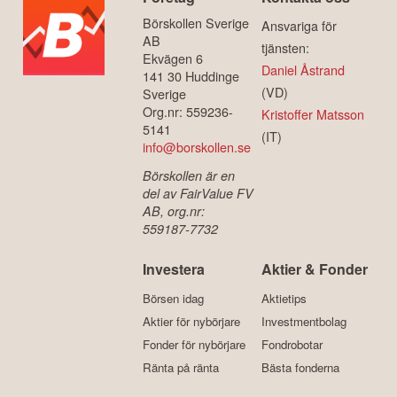
Börskollen Sverige
Ansvariga för
AB
tjänsten:
Ekvägen 6
Daniel Åstrand
141 30 Huddinge
(VD)
Sverige
Org.nr: 559236-
Kristoffer Matsson
5141
(IT)
info@borskollen.se
Börskollen är en
del av FairValue FV
AB, org.nr:
559187-7732
Investera
Aktier & Fonder
Börsen idag
Aktietips
Aktier för nybörjare
Investmentbolag
Fonder för nybörjare
Fondrobotar
Ränta på ränta
Bästa fonderna