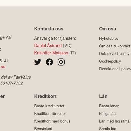
Kontakta oss
Om oss
ige AB
Ansvariga för tjänsten:
Nyhetsbrev
Daniel Åstrand
(VD)
Om oss & kontakt
e
Kristoffer Matsson
(IT)
Dataskyddspolicy
-5141
Cookiepolicy
.se
Redaktionell polic
 del av FairValue
 559187-7732
er
Kreditkort
Lån
Bästa kreditkortet
Bästa lånen
Kreditkort för resor
Billiga lån
Kreditkort med bonus
Lån med låg ränta
Bensinkort
Samla lån