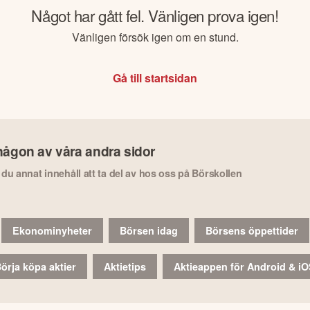
Något har gått fel. Vänligen prova igen!
Vänligen försök igen om en stund.
Gå till startsidan
någon av våra andra sidor
r du annat innehåll att ta del av hos oss på Börskollen
Ekonominyheter
Börsen idag
Börsens öppettider
örja köpa aktier
Aktietips
Aktieappen för Android & i