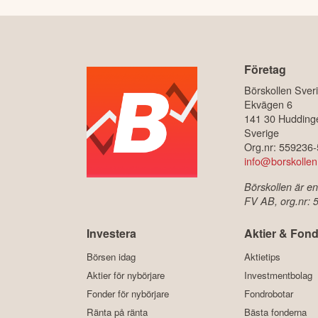
Företag
Börskollen Sver
Ekvägen 6
141 30 Hudding
Sverige
Org.nr: 559236
info@borskollen
Börskollen är en
FV AB, org.nr:
Investera
Aktier & Fond
Börsen idag
Aktietips
Aktier för nybörjare
Investmentbolag
Fonder för nybörjare
Fondrobotar
Ränta på ränta
Bästa fonderna