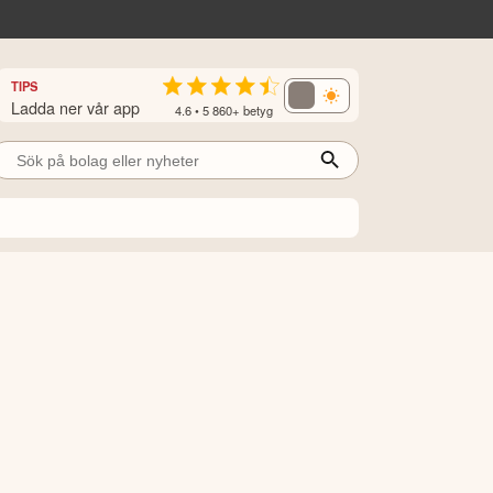
TIPS
Ladda ner vår app
4.6 • 5 860+ betyg