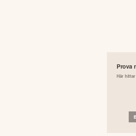
Prova 
Här hitta
B