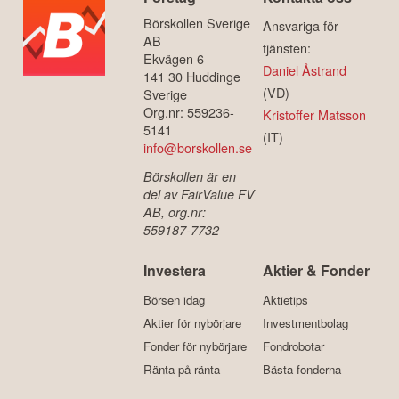
Börskollen Sverige
Ansvariga för
AB
tjänsten:
Ekvägen 6
Daniel Åstrand
141 30 Huddinge
(VD)
Sverige
Org.nr: 559236-
Kristoffer Matsson
5141
(IT)
info@borskollen.se
Börskollen är en
del av FairValue FV
AB, org.nr:
559187-7732
Investera
Aktier & Fonder
Börsen idag
Aktietips
Aktier för nybörjare
Investmentbolag
Fonder för nybörjare
Fondrobotar
Ränta på ränta
Bästa fonderna