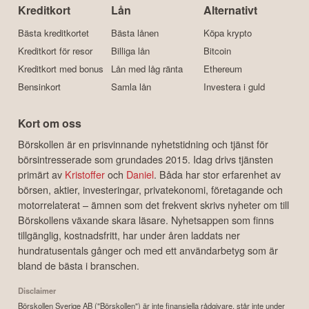
Kreditkort
Lån
Alternativt
Bästa kreditkortet
Bästa lånen
Köpa krypto
Kreditkort för resor
Billiga lån
Bitcoin
Kreditkort med bonus
Lån med låg ränta
Ethereum
Bensinkort
Samla lån
Investera i guld
Kort om oss
Börskollen är en prisvinnande nyhetstidning och tjänst för
börsintresserade som grundades 2015. Idag drivs tjänsten
primärt av
Kristoffer
och
Daniel
. Båda har stor erfarenhet av
börsen, aktier, investeringar, privatekonomi, företagande och
motorrelaterat – ämnen som det frekvent skrivs nyheter om till
Börskollens växande skara läsare. Nyhetsappen som finns
tillgänglig, kostnadsfritt, har under åren laddats ner
hundratusentals gånger och med ett användarbetyg som är
bland de bästa i branschen.
Disclaimer
Börskollen Sverige AB ("Börskollen") är inte finansiella rådgivare, står inte under