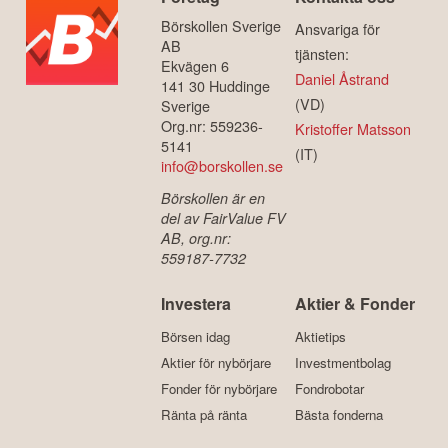
Börskollen Sverige
Ansvariga för
AB
tjänsten:
Ekvägen 6
Daniel Åstrand
141 30 Huddinge
(VD)
Sverige
Org.nr: 559236-
Kristoffer Matsson
5141
(IT)
info@borskollen.se
Börskollen är en
del av FairValue FV
AB, org.nr:
559187-7732
Investera
Aktier & Fonder
Börsen idag
Aktietips
Aktier för nybörjare
Investmentbolag
Fonder för nybörjare
Fondrobotar
Ränta på ränta
Bästa fonderna