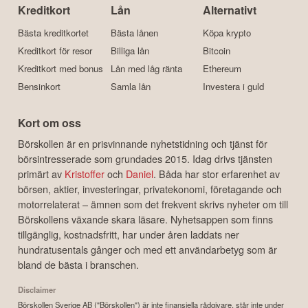
Kreditkort
Lån
Alternativt
Bästa kreditkortet
Bästa lånen
Köpa krypto
Kreditkort för resor
Billiga lån
Bitcoin
Kreditkort med bonus
Lån med låg ränta
Ethereum
Bensinkort
Samla lån
Investera i guld
Kort om oss
Börskollen är en prisvinnande nyhetstidning och tjänst för
börsintresserade som grundades 2015. Idag drivs tjänsten
primärt av
Kristoffer
och
Daniel
. Båda har stor erfarenhet av
börsen, aktier, investeringar, privatekonomi, företagande och
motorrelaterat – ämnen som det frekvent skrivs nyheter om till
Börskollens växande skara läsare. Nyhetsappen som finns
tillgänglig, kostnadsfritt, har under åren laddats ner
hundratusentals gånger och med ett användarbetyg som är
bland de bästa i branschen.
Disclaimer
Börskollen Sverige AB ("Börskollen") är inte finansiella rådgivare, står inte under