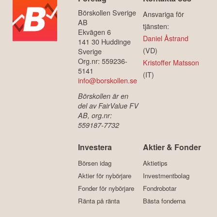
Börskollen Sverige
Ansvariga för
AB
tjänsten:
Ekvägen 6
Daniel Åstrand
141 30 Huddinge
(VD)
Sverige
Org.nr: 559236-
Kristoffer Matsson
5141
(IT)
info@borskollen.se
Börskollen är en
del av FairValue FV
AB, org.nr:
559187-7732
Investera
Aktier & Fonder
Börsen idag
Aktietips
Aktier för nybörjare
Investmentbolag
Fonder för nybörjare
Fondrobotar
Ränta på ränta
Bästa fonderna