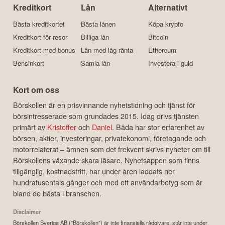
Kreditkort
Lån
Alternativt
Bästa kreditkortet
Bästa lånen
Köpa krypto
Kreditkort för resor
Billiga lån
Bitcoin
Kreditkort med bonus
Lån med låg ränta
Ethereum
Bensinkort
Samla lån
Investera i guld
Kort om oss
Börskollen är en prisvinnande nyhetstidning och tjänst för
börsintresserade som grundades 2015. Idag drivs tjänsten
primärt av
Kristoffer
och
Daniel
. Båda har stor erfarenhet av
börsen, aktier, investeringar, privatekonomi, företagande och
motorrelaterat – ämnen som det frekvent skrivs nyheter om till
Börskollens växande skara läsare. Nyhetsappen som finns
tillgänglig, kostnadsfritt, har under åren laddats ner
hundratusentals gånger och med ett användarbetyg som är
bland de bästa i branschen.
Disclaimer
Börskollen Sverige AB ("Börskollen") är inte finansiella rådgivare, står inte under