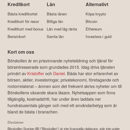
Kreditkort
Lån
Alternativt
Bästa kreditkortet
Bästa lånen
Köpa krypto
Kreditkort för resor
Billiga lån
Bitcoin
Kreditkort med bonus
Lån med låg ränta
Ethereum
Bensinkort
Samla lån
Investera i guld
Kort om oss
Börskollen är en prisvinnande nyhetstidning och tjänst för
börsintresserade som grundades 2015. Idag drivs tjänsten
primärt av
Kristoffer
och
Daniel
. Båda har stor erfarenhet av
börsen, aktier, investeringar, privatekonomi, företagande och
motorrelaterat – ämnen som det frekvent skrivs nyheter om till
Börskollens växande skara läsare. Nyhetsappen som finns
tillgänglig, kostnadsfritt, har under åren laddats ner
hundratusentals gånger och med ett användarbetyg som är
bland de bästa i branschen.
Disclaimer
Börskollen Sverige AB ("Börskollen") är inte finansiella rådgivare, står inte under