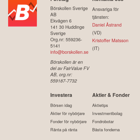
Börskollen Sverige
Ansvariga för
AB
tjänsten:
Ekvägen 6
Daniel Åstrand
141 30 Huddinge
(VD)
Sverige
Org.nr: 559236-
Kristoffer Matsson
5141
(IT)
info@borskollen.se
Börskollen är en
del av FairValue FV
AB, org.nr:
559187-7732
Investera
Aktier & Fonder
Börsen idag
Aktietips
Aktier för nybörjare
Investmentbolag
Fonder för nybörjare
Fondrobotar
Ränta på ränta
Bästa fonderna