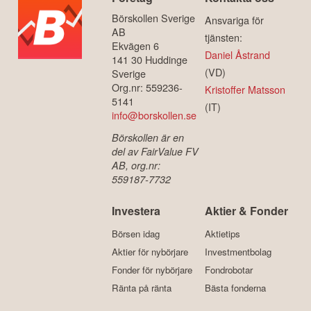
Börskollen Sverige
Ansvariga för
AB
tjänsten:
Ekvägen 6
Daniel Åstrand
141 30 Huddinge
(VD)
Sverige
Org.nr: 559236-
Kristoffer Matsson
5141
(IT)
info@borskollen.se
Börskollen är en
del av FairValue FV
AB, org.nr:
559187-7732
Investera
Aktier & Fonder
Börsen idag
Aktietips
Aktier för nybörjare
Investmentbolag
Fonder för nybörjare
Fondrobotar
Ränta på ränta
Bästa fonderna