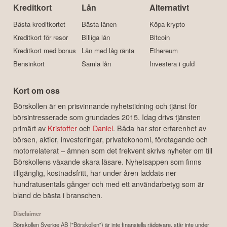
Kreditkort
Lån
Alternativt
Bästa kreditkortet
Bästa lånen
Köpa krypto
Kreditkort för resor
Billiga lån
Bitcoin
Kreditkort med bonus
Lån med låg ränta
Ethereum
Bensinkort
Samla lån
Investera i guld
Kort om oss
Börskollen är en prisvinnande nyhetstidning och tjänst för
börsintresserade som grundades 2015. Idag drivs tjänsten
primärt av
Kristoffer
och
Daniel
. Båda har stor erfarenhet av
börsen, aktier, investeringar, privatekonomi, företagande och
motorrelaterat – ämnen som det frekvent skrivs nyheter om till
Börskollens växande skara läsare. Nyhetsappen som finns
tillgänglig, kostnadsfritt, har under åren laddats ner
hundratusentals gånger och med ett användarbetyg som är
bland de bästa i branschen.
Disclaimer
Börskollen Sverige AB ("Börskollen") är inte finansiella rådgivare, står inte under