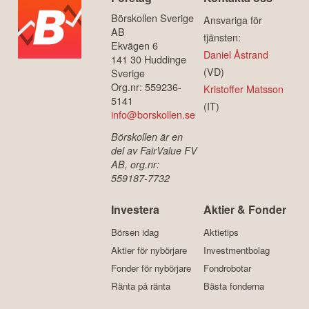
Börskollen Sverige
Ansvariga för
AB
tjänsten:
Ekvägen 6
Daniel Åstrand
141 30 Huddinge
(VD)
Sverige
Org.nr: 559236-
Kristoffer Matsson
5141
(IT)
info@borskollen.se
Börskollen är en
del av FairValue FV
AB, org.nr:
559187-7732
Investera
Aktier & Fonder
Börsen idag
Aktietips
Aktier för nybörjare
Investmentbolag
Fonder för nybörjare
Fondrobotar
Ränta på ränta
Bästa fonderna