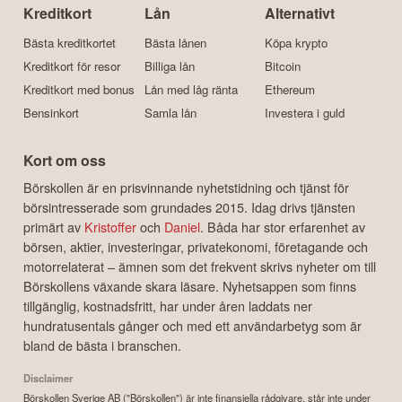
Kreditkort
Lån
Alternativt
Bästa kreditkortet
Bästa lånen
Köpa krypto
Kreditkort för resor
Billiga lån
Bitcoin
Kreditkort med bonus
Lån med låg ränta
Ethereum
Bensinkort
Samla lån
Investera i guld
Kort om oss
Börskollen är en prisvinnande nyhetstidning och tjänst för
börsintresserade som grundades 2015. Idag drivs tjänsten
primärt av
Kristoffer
och
Daniel
. Båda har stor erfarenhet av
börsen, aktier, investeringar, privatekonomi, företagande och
motorrelaterat – ämnen som det frekvent skrivs nyheter om till
Börskollens växande skara läsare. Nyhetsappen som finns
tillgänglig, kostnadsfritt, har under åren laddats ner
hundratusentals gånger och med ett användarbetyg som är
bland de bästa i branschen.
Disclaimer
Börskollen Sverige AB ("Börskollen") är inte finansiella rådgivare, står inte under