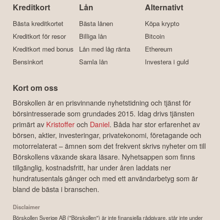
Kreditkort
Lån
Alternativt
Bästa kreditkortet
Bästa lånen
Köpa krypto
Kreditkort för resor
Billiga lån
Bitcoin
Kreditkort med bonus
Lån med låg ränta
Ethereum
Bensinkort
Samla lån
Investera i guld
Kort om oss
Börskollen är en prisvinnande nyhetstidning och tjänst för
börsintresserade som grundades 2015. Idag drivs tjänsten
primärt av
Kristoffer
och
Daniel
. Båda har stor erfarenhet av
börsen, aktier, investeringar, privatekonomi, företagande och
motorrelaterat – ämnen som det frekvent skrivs nyheter om till
Börskollens växande skara läsare. Nyhetsappen som finns
tillgänglig, kostnadsfritt, har under åren laddats ner
hundratusentals gånger och med ett användarbetyg som är
bland de bästa i branschen.
Disclaimer
Börskollen Sverige AB ("Börskollen") är inte finansiella rådgivare, står inte under