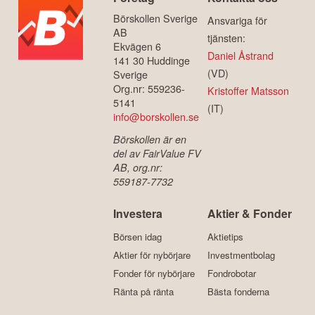
Börskollen Sverige
Ansvariga för
AB
tjänsten:
Ekvägen 6
Daniel Åstrand
141 30 Huddinge
(VD)
Sverige
Org.nr: 559236-
Kristoffer Matsson
5141
(IT)
info@borskollen.se
Börskollen är en
del av FairValue FV
AB, org.nr:
559187-7732
Investera
Aktier & Fonder
Börsen idag
Aktietips
Aktier för nybörjare
Investmentbolag
Fonder för nybörjare
Fondrobotar
Ränta på ränta
Bästa fonderna