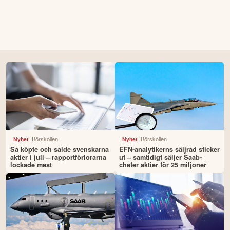
Börskollen
Börskollen
Nyhet
Nyhet
Så köpte och sålde svenskarna
EFN-analytikerns säljråd sticker
aktier i juli – rapportförlorarna
ut – samtidigt säljer Saab-
lockade mest
chefer aktier för 25 miljoner