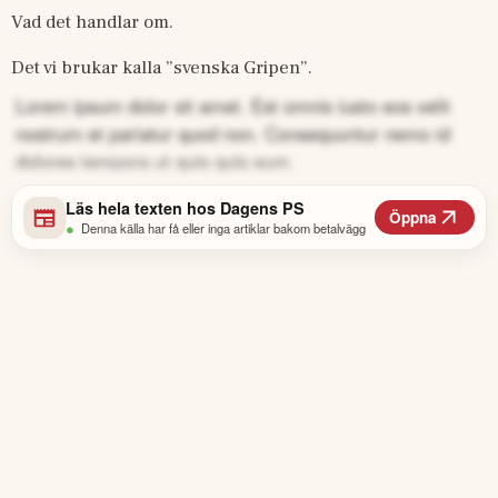
Vad det handlar om.
Det vi brukar kalla ”svenska Gripen”.
Lorem ipsum dolor sit amet. Est omnis iusto eos velit
nostrum et pariatur quod non. Consequuntur nemo id
dolores tempora ut quis quis eum.
Läs hela texten hos
Dagens PS
Öppna
•
Denna källa har få eller inga artiklar bakom betalvägg