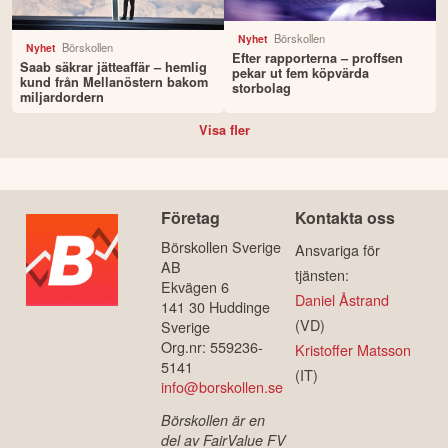
Börskollen
Nyhet
Börskollen
Nyhet
Efter rapporterna – proffsen
Saab säkrar jätteaffär – hemlig
pekar ut fem köpvärda
kund från Mellanöstern bakom
storbolag
miljardordern
Visa fler
Företag
Kontakta oss
Börskollen Sverige
Ansvariga för
AB
tjänsten:
Ekvägen 6
Daniel Åstrand
141 30 Huddinge
(VD)
Sverige
Org.nr: 559236-
Kristoffer Matsson
5141
(IT)
info@borskollen.se
Börskollen är en
del av FairValue FV