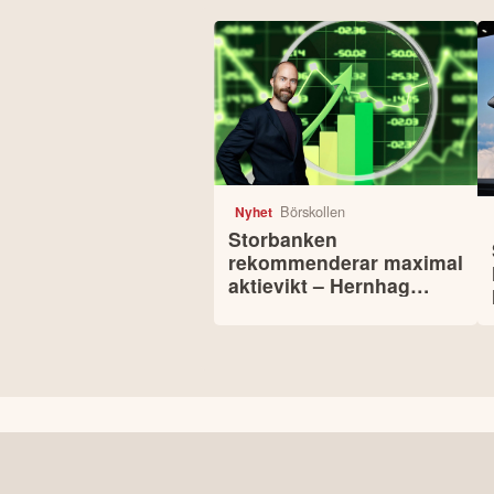
Börskollen
Nyhet
Storbanken
rekommenderar maximal
aktievikt – Hernhag
pekar ut svenska
köpcase