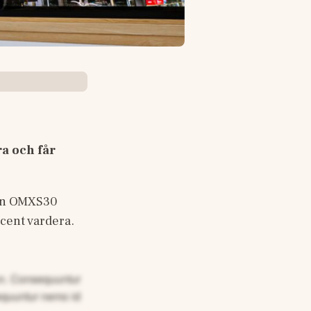
 och får 
an OMXS30 
cent vardera.
non. Consequuntur
equuntur nemo id