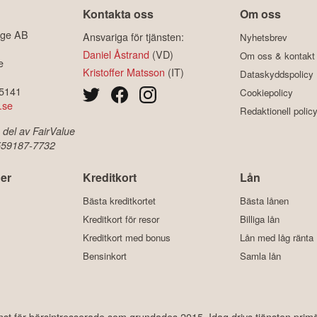
Kontakta oss
Om oss
ige AB
Ansvariga för tjänsten:
Nyhetsbrev
Daniel Åstrand
(VD)
Om oss & kontakt
e
Kristoffer Matsson
(IT)
Dataskyddspolicy
-5141
Cookiepolicy
.se
Redaktionell polic
 del av FairValue
 559187-7732
er
Kreditkort
Lån
Bästa kreditkortet
Bästa lånen
Kreditkort för resor
Billiga lån
Kreditkort med bonus
Lån med låg ränta
Bensinkort
Samla lån
änst för börsintresserade som grundades 2015. Idag drivs tjänsten prim