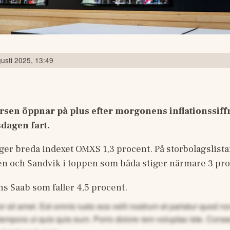
usti 2025, 13:49
en öppnar på plus efter morgonens inflationssiffra
dagen fart.
iger breda indexet OMXS 1,3 procent. På storbolagslist
den och Sandvik i toppen som båda stiger närmare 3 pro
nns Saab som faller 4,5 procent.
 sit amet. Est omnis iusto eos velit nostrum et pariatur quod 
tempora ut quis quis eum.
Porro dolore rem voluptas iste. Cons