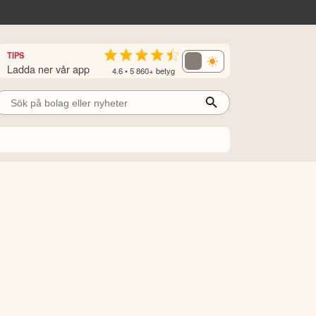
TIPS
Ladda ner vår app
4.6 • 5 860+ betyg