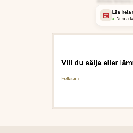
dolores tempora 
Läs hela
•
Denna käl