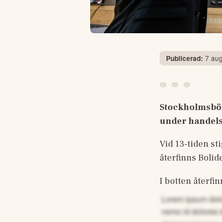
7 aug
Publicerad:
Stockholmsbörs
under handels
Vid 13-tiden st
återfinns Boli
I botten återfi
Lorem ipsum dolor
nemo id dolores 