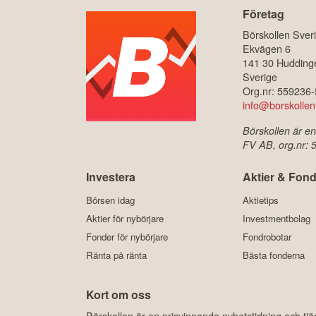
Företag
Börskollen Sver
Ekvägen 6
141 30 Hudding
Sverige
Org.nr: 559236
info@borskollen
Börskollen är en
FV AB, org.nr:
Investera
Aktier & Fond
Börsen idag
Aktietips
Aktier för nybörjare
Investmentbolag
Fonder för nybörjare
Fondrobotar
Ränta på ränta
Bästa fonderna
Kort om oss
Börskollen är en prisvinnande nyhetstidning och tj