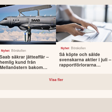
Börskollen
Nyhet
Börskollen
Nyhet
Så köpte och sålde
Saab säkrar jätteaffär –
svenskarna aktier i juli –
hemlig kund från
rapportförlorarna
Mellanöstern bakom
lockade mest
miljardordern
Visa fler