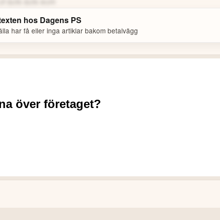
ut quis quis eum
 texten hos
Dagens PS
la har få eller inga artiklar bakom betalvägg