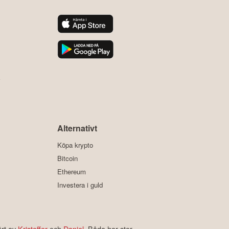
y
Alternativt
Köpa krypto
Bitcoin
Ethereum
Investera i guld
ärt av
Kristoffer
och
Daniel
. Båda har stor