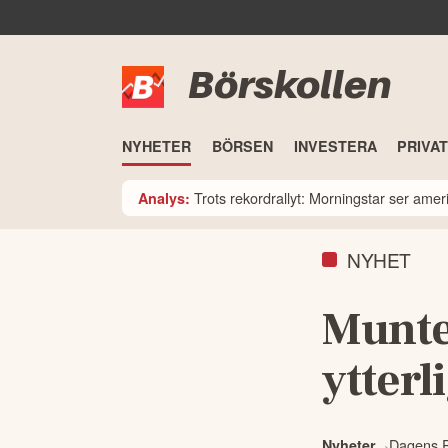
Börskollen
NYHETER
BÖRSEN
INVESTERA
PRIVA
Trots rekordrallyt: Morningstar ser am
Analys:
NYHET
Munte
ytterl
Dagens P
Nyheter