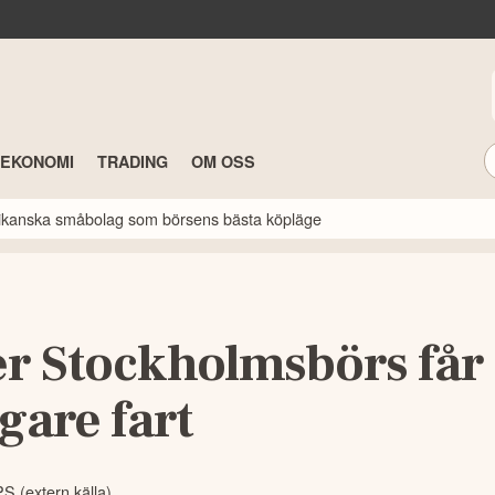
TEKONOMI
TRADING
OM OSS
erikanska småbolag som börsens bästa köpläge
r Stockholmsbörs får
igare fart
S (extern källa)