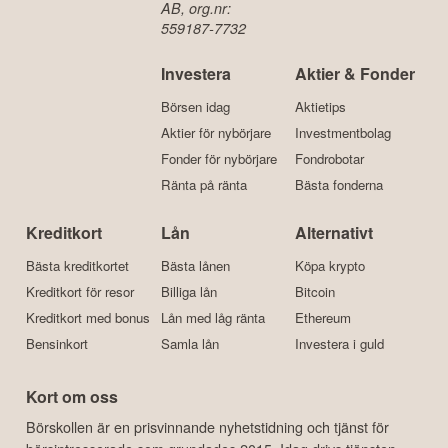
info@borskollen.se
Börskollen är en
del av FairValue FV
AB, org.nr:
559187-7732
Investera
Aktier & Fonder
Börsen idag
Aktietips
Aktier för nybörjare
Investmentbolag
Fonder för nybörjare
Fondrobotar
Ränta på ränta
Bästa fonderna
Kreditkort
Lån
Alternativt
Bästa kreditkortet
Bästa lånen
Köpa krypto
Kreditkort för resor
Billiga lån
Bitcoin
Kreditkort med bonus
Lån med låg ränta
Ethereum
Bensinkort
Samla lån
Investera i guld