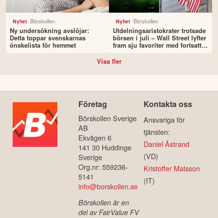
Börskollen
Börskollen
Nyhet
Nyhet
Ny undersökning avslöjar:
Utdelningsaristokrater trotsade
Detta toppar svenskarnas
börsen i juli – Wall Street lyfter
önskelista för hemmet
fram sju favoriter med fortsatt
uppsida
Visa fler
Företag
Kontakta oss
Börskollen Sverige
Ansvariga för
AB
tjänsten:
Ekvägen 6
Daniel Åstrand
141 30 Huddinge
(VD)
Sverige
Org.nr: 559236-
Kristoffer Matsson
5141
(IT)