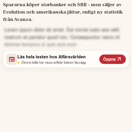
Spararna köper storbanker och SBB - men säljer av 
Evolution och amerikanska jättar, enligt ny statistik 
från Avanza.
Lorem ipsum dolor sit amet. Est omnis iusto eos velit
nostrum et pariatur quod non. Consequuntur nemo id
dolores tempora ut quis quis eum.
Läs hela texten hos
Affärsvärlden
Öppna
•
Denna källa har vissa artiklar bakom läsvägg