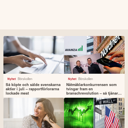
Börskollen
Börskollen
Nyhet
Nyhet
Så köpte och sålde svenskarna
Nätmäklarkonkurrensen som
aktier i juli – rapportförlorarna
tvingar fram en
lockade mest
branschrevolution – så tjänar
du som sparare