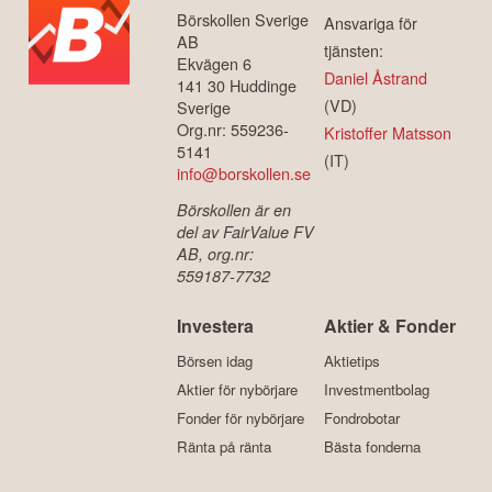
Börskollen Sverige
Ansvariga för
AB
tjänsten:
Ekvägen 6
Daniel Åstrand
141 30 Huddinge
(VD)
Sverige
Org.nr: 559236-
Kristoffer Matsson
5141
(IT)
info@borskollen.se
Börskollen är en
del av FairValue FV
AB, org.nr:
559187-7732
Investera
Aktier & Fonder
Börsen idag
Aktietips
Aktier för nybörjare
Investmentbolag
Fonder för nybörjare
Fondrobotar
Ränta på ränta
Bästa fonderna