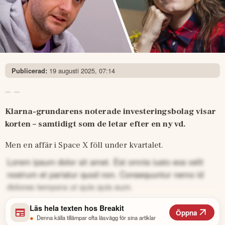
19 augusti 2025, 07:14
Publicerad:
Klarna-grundarens noterade investeringsbolag visar 
korten – samtidigt som de letar efter en ny vd.
Men en affär i Space X föll under kvartalet. 
Lorem ipsum dolor sit amet. Est omnis iusto eos velit
nostrum et pariatur quod non. Consequuntur nemo id
dolores tempora ut quis quis eum.
Läs hela texten hos
Breakit
Öppna
•
Denna källa tillämpar ofta läsvägg för sina artiklar