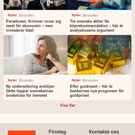
Börskollen
Börskollen
Nyhet
Nyhet
Paradoxen: Kvinnor oroar sig
Tre svenska aktier får
mest för ekonomin – men
köprekommendation – här är
investerar bäst
analyshusens argument
Börskollen
Börskollen
Nyhet
Nyhet
Ny undersökning avslöjar:
Efter guldraset – här är
Detta toppar svenskarnas
bankernas nya prognoser för
önskelista för hemmet
guldpriset
Visa fler
Företag
Kontakta oss