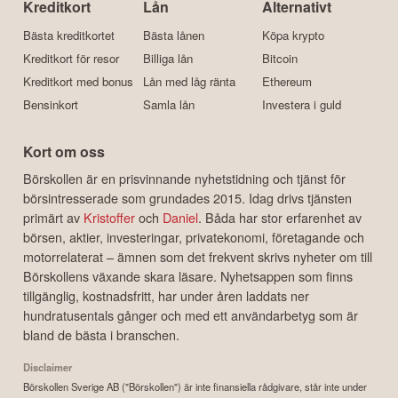
Kreditkort
Lån
Alternativt
Bästa kreditkortet
Bästa lånen
Köpa krypto
Kreditkort för resor
Billiga lån
Bitcoin
Kreditkort med bonus
Lån med låg ränta
Ethereum
Bensinkort
Samla lån
Investera i guld
Kort om oss
Börskollen är en prisvinnande nyhetstidning och tjänst för
börsintresserade som grundades 2015. Idag drivs tjänsten
primärt av
Kristoffer
och
Daniel
. Båda har stor erfarenhet av
börsen, aktier, investeringar, privatekonomi, företagande och
motorrelaterat – ämnen som det frekvent skrivs nyheter om till
Börskollens växande skara läsare. Nyhetsappen som finns
tillgänglig, kostnadsfritt, har under åren laddats ner
hundratusentals gånger och med ett användarbetyg som är
bland de bästa i branschen.
Disclaimer
Börskollen Sverige AB ("Börskollen") är inte finansiella rådgivare, står inte under