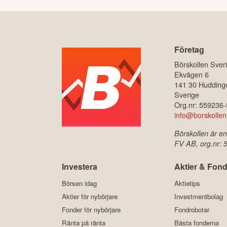
Företag
Börskollen Sver
Ekvägen 6
141 30 Hudding
Sverige
Org.nr: 559236
info@borskollen
Börskollen är en
FV AB, org.nr:
Investera
Aktier & Fond
Börsen idag
Aktietips
Aktier för nybörjare
Investmentbolag
Fonder för nybörjare
Fondrobotar
Ränta på ränta
Bästa fonderna