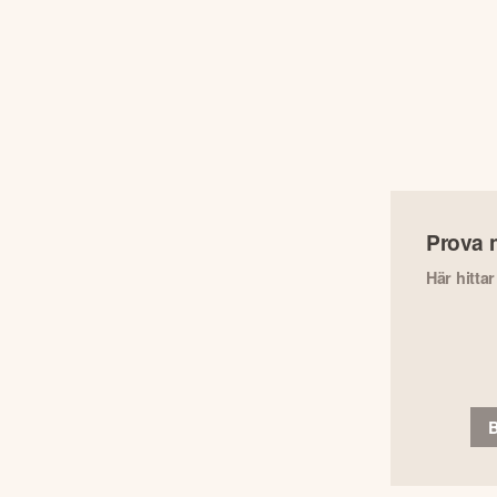
Prova 
Här hitta
B