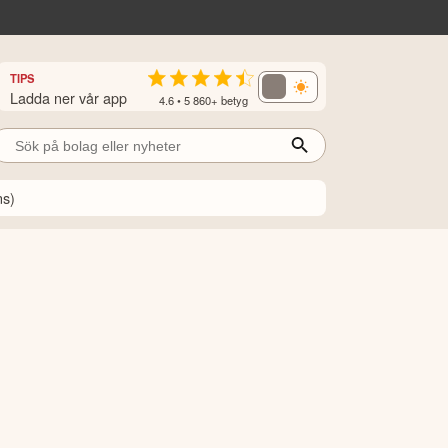
TIPS
Ladda ner vår app
4.6 • 5 860+ betyg
ns)