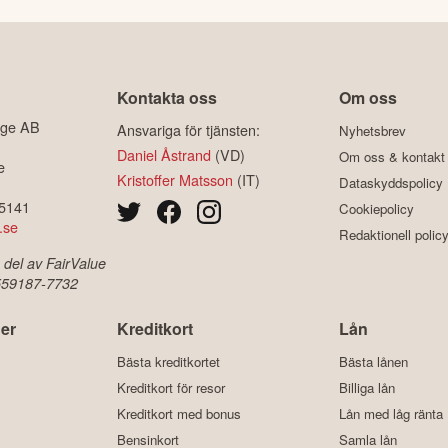
Kontakta oss
Om oss
ige AB
Ansvariga för tjänsten:
Nyhetsbrev
Daniel Åstrand
(VD)
Om oss & kontakt
e
Kristoffer Matsson
(IT)
Dataskyddspolicy
-5141
Cookiepolicy
.se
Redaktionell polic
 del av FairValue
 559187-7732
er
Kreditkort
Lån
Bästa kreditkortet
Bästa lånen
Kreditkort för resor
Billiga lån
Kreditkort med bonus
Lån med låg ränta
Bensinkort
Samla lån