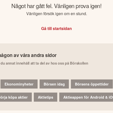
Något har gått fel. Vänligen prova igen!
Vänligen försök igen om en stund.
Gå till startsidan
någon av våra andra sidor
r du annat innehåll att ta del av hos oss på Börskollen
Ekonominyheter
Börsen idag
Börsens öppettider
örja köpa aktier
Aktietips
Aktieappen för Android & i