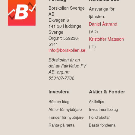
Börskollen Sverige
Ansvariga för
AB
tjänsten:
Ekvägen 6
Daniel Åstrand
141 30 Huddinge
(VD)
Sverige
Org.nr: 559236-
Kristoffer Matsson
5141
(IT)
info@borskollen.se
Börskollen är en
del av FairValue FV
AB, org.nr:
559187-7732
Investera
Aktier & Fonder
Börsen idag
Aktietips
Aktier för nybörjare
Investmentbolag
Fonder för nybörjare
Fondrobotar
Ränta på ränta
Bästa fonderna