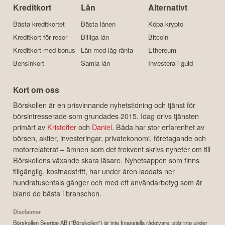
Kreditkort
Lån
Alternativt
Bästa kreditkortet
Bästa lånen
Köpa krypto
Kreditkort för resor
Billiga lån
Bitcoin
Kreditkort med bonus
Lån med låg ränta
Ethereum
Bensinkort
Samla lån
Investera i guld
Kort om oss
Börskollen är en prisvinnande nyhetstidning och tjänst för
börsintresserade som grundades 2015. Idag drivs tjänsten
primärt av
Kristoffer
och
Daniel
. Båda har stor erfarenhet av
börsen, aktier, investeringar, privatekonomi, företagande och
motorrelaterat – ämnen som det frekvent skrivs nyheter om till
Börskollens växande skara läsare. Nyhetsappen som finns
tillgänglig, kostnadsfritt, har under åren laddats ner
hundratusentals gånger och med ett användarbetyg som är
bland de bästa i branschen.
Disclaimer
Börskollen Sverige AB ("Börskollen") är inte finansiella rådgivare, står inte under