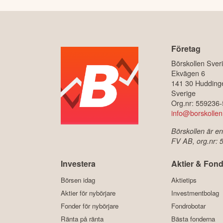
Företag
Börskollen Sver
Ekvägen 6
141 30 Hudding
Sverige
Org.nr: 559236
info@borskollen
Börskollen är en
FV AB, org.nr:
Investera
Aktier & Fond
Börsen idag
Aktietips
Aktier för nybörjare
Investmentbolag
Fonder för nybörjare
Fondrobotar
Ränta på ränta
Bästa fonderna