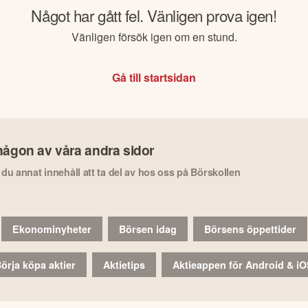
Något har gått fel. Vänligen prova igen!
Vänligen försök igen om en stund.
Gå till startsidan
någon av våra andra sidor
r du annat innehåll att ta del av hos oss på Börskollen
Ekonominyheter
Börsen idag
Börsens öppettider
örja köpa aktier
Aktietips
Aktieappen för Android & i