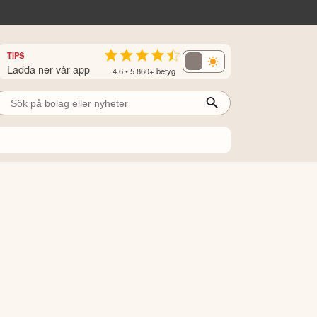
TIPS
Ladda ner vår app
4.6 • 5 860+ betyg