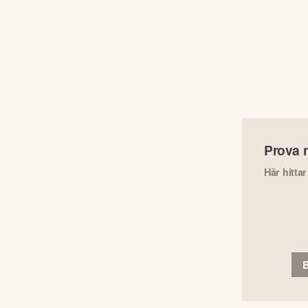
Prova 
Här hitta
B