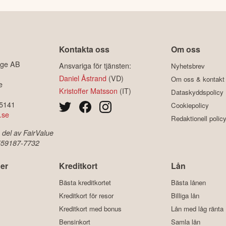
Kontakta oss
Om oss
ige AB
Ansvariga för tjänsten:
Nyhetsbrev
Daniel Åstrand
(VD)
Om oss & kontakt
e
Kristoffer Matsson
(IT)
Dataskyddspolicy
-5141
Cookiepolicy
.se
Redaktionell polic
 del av FairValue
 559187-7732
er
Kreditkort
Lån
Bästa kreditkortet
Bästa lånen
Kreditkort för resor
Billiga lån
Kreditkort med bonus
Lån med låg ränta
Bensinkort
Samla lån