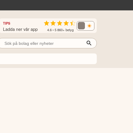
TIPS
Ladda ner vår app
4.6 • 5 860+ betyg