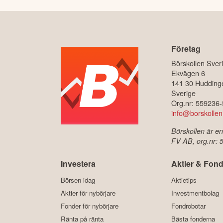
Företag
Börskollen Sver
Ekvägen 6
141 30 Hudding
Sverige
Org.nr: 559236
info@borskollen
Börskollen är en
FV AB, org.nr:
Investera
Aktier & Fond
Börsen idag
Aktietips
Aktier för nybörjare
Investmentbolag
Fonder för nybörjare
Fondrobotar
Ränta på ränta
Bästa fonderna