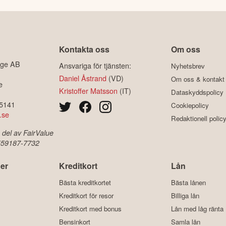
Kontakta oss
Om oss
ige AB
Ansvariga för tjänsten:
Nyhetsbrev
Daniel Åstrand
(VD)
Om oss & kontakt
e
Kristoffer Matsson
(IT)
Dataskyddspolicy
-5141
Cookiepolicy
.se
Redaktionell polic
 del av FairValue
 559187-7732
er
Kreditkort
Lån
Bästa kreditkortet
Bästa lånen
Kreditkort för resor
Billiga lån
Kreditkort med bonus
Lån med låg ränta
Bensinkort
Samla lån