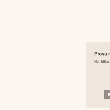
Prova 
Här hitta
B