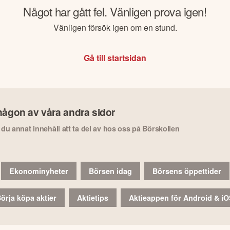
Något har gått fel. Vänligen prova igen!
Vänligen försök igen om en stund.
Gå till startsidan
någon av våra andra sidor
r du annat innehåll att ta del av hos oss på Börskollen
Ekonominyheter
Börsen idag
Börsens öppettider
örja köpa aktier
Aktietips
Aktieappen för Android & i