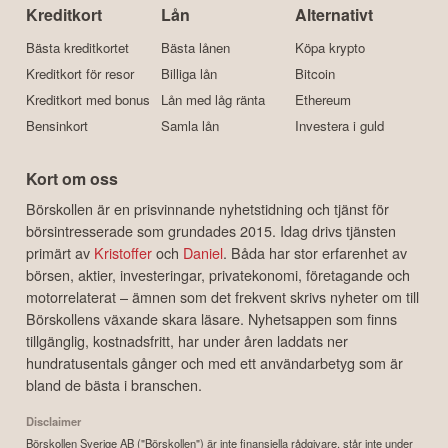
Kreditkort
Lån
Alternativt
Bästa kreditkortet
Bästa lånen
Köpa krypto
Kreditkort för resor
Billiga lån
Bitcoin
Kreditkort med bonus
Lån med låg ränta
Ethereum
Bensinkort
Samla lån
Investera i guld
Kort om oss
Börskollen är en prisvinnande nyhetstidning och tjänst för
börsintresserade som grundades 2015. Idag drivs tjänsten
primärt av
Kristoffer
och
Daniel
. Båda har stor erfarenhet av
börsen, aktier, investeringar, privatekonomi, företagande och
motorrelaterat – ämnen som det frekvent skrivs nyheter om till
Börskollens växande skara läsare. Nyhetsappen som finns
tillgänglig, kostnadsfritt, har under åren laddats ner
hundratusentals gånger och med ett användarbetyg som är
bland de bästa i branschen.
Disclaimer
Börskollen Sverige AB ("Börskollen") är inte finansiella rådgivare, står inte under