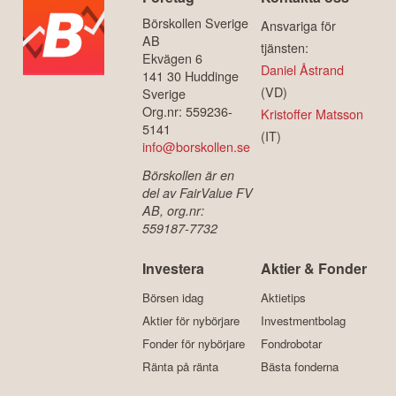
Börskollen Sverige
Ansvariga för
AB
tjänsten:
Ekvägen 6
Daniel Åstrand
141 30 Huddinge
(VD)
Sverige
Org.nr: 559236-
Kristoffer Matsson
5141
(IT)
info@borskollen.se
Börskollen är en
del av FairValue FV
AB, org.nr:
559187-7732
Investera
Aktier & Fonder
Börsen idag
Aktietips
Aktier för nybörjare
Investmentbolag
Fonder för nybörjare
Fondrobotar
Ränta på ränta
Bästa fonderna