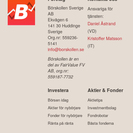
Börskollen Sverige
Ansvariga för
AB
tjänsten:
Ekvägen 6
Daniel Åstrand
141 30 Huddinge
(VD)
Sverige
Org.nr: 559236-
Kristoffer Matsson
5141
(IT)
info@borskollen.se
Börskollen är en
del av FairValue FV
AB, org.nr:
559187-7732
Investera
Aktier & Fonder
Börsen idag
Aktietips
Aktier för nybörjare
Investmentbolag
Fonder för nybörjare
Fondrobotar
Ränta på ränta
Bästa fonderna