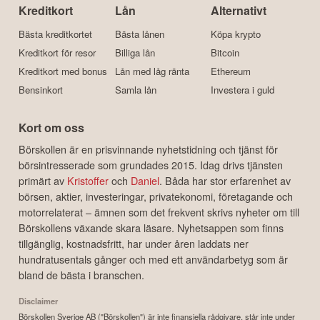
Kreditkort
Lån
Alternativt
Bästa kreditkortet
Bästa lånen
Köpa krypto
Kreditkort för resor
Billiga lån
Bitcoin
Kreditkort med bonus
Lån med låg ränta
Ethereum
Bensinkort
Samla lån
Investera i guld
Kort om oss
Börskollen är en prisvinnande nyhetstidning och tjänst för
börsintresserade som grundades 2015. Idag drivs tjänsten
primärt av
Kristoffer
och
Daniel
. Båda har stor erfarenhet av
börsen, aktier, investeringar, privatekonomi, företagande och
motorrelaterat – ämnen som det frekvent skrivs nyheter om till
Börskollens växande skara läsare. Nyhetsappen som finns
tillgänglig, kostnadsfritt, har under åren laddats ner
hundratusentals gånger och med ett användarbetyg som är
bland de bästa i branschen.
Disclaimer
Börskollen Sverige AB ("Börskollen") är inte finansiella rådgivare, står inte under