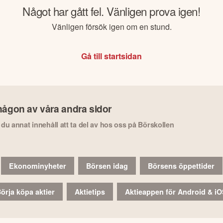
Något har gått fel. Vänligen prova igen!
Vänligen försök igen om en stund.
Gå till startsidan
någon av våra andra sidor
r du annat innehåll att ta del av hos oss på Börskollen
Ekonominyheter
Börsen idag
Börsens öppettider
örja köpa aktier
Aktietips
Aktieappen för Android & i