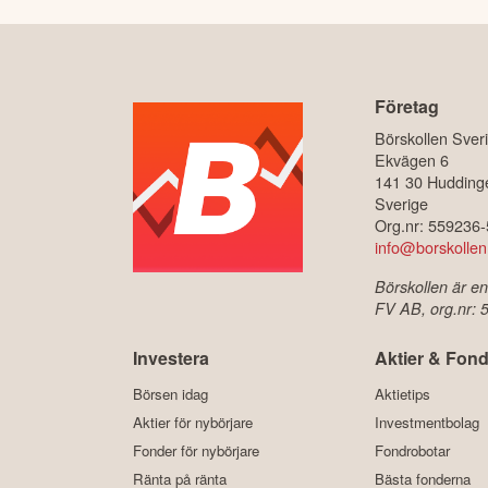
Företag
Börskollen Sver
Ekvägen 6
141 30 Hudding
Sverige
Org.nr: 559236
info@borskollen
Börskollen är en
FV AB, org.nr:
Investera
Aktier & Fond
Börsen idag
Aktietips
Aktier för nybörjare
Investmentbolag
Fonder för nybörjare
Fondrobotar
Ränta på ränta
Bästa fonderna