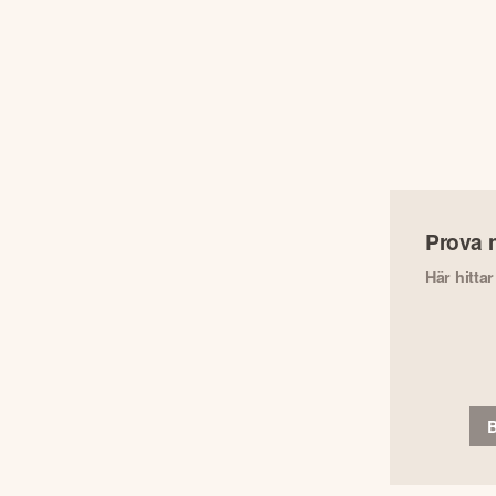
Prova 
Här hitta
B