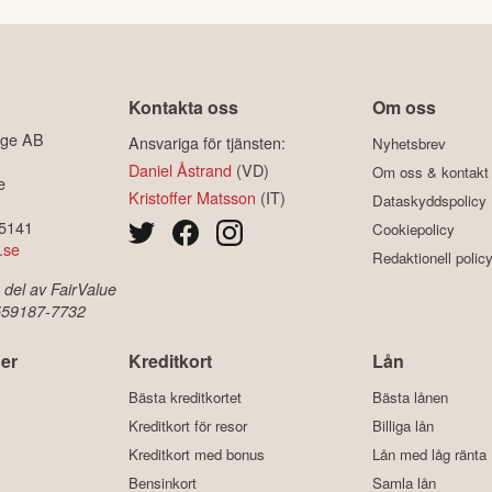
Kontakta oss
Om oss
ige AB
Ansvariga för tjänsten:
Nyhetsbrev
Daniel Åstrand
(VD)
Om oss & kontakt
e
Kristoffer Matsson
(IT)
Dataskyddspolicy
-5141
Cookiepolicy
.se
Redaktionell polic
 del av FairValue
 559187-7732
er
Kreditkort
Lån
Bästa kreditkortet
Bästa lånen
Kreditkort för resor
Billiga lån
Kreditkort med bonus
Lån med låg ränta
Bensinkort
Samla lån