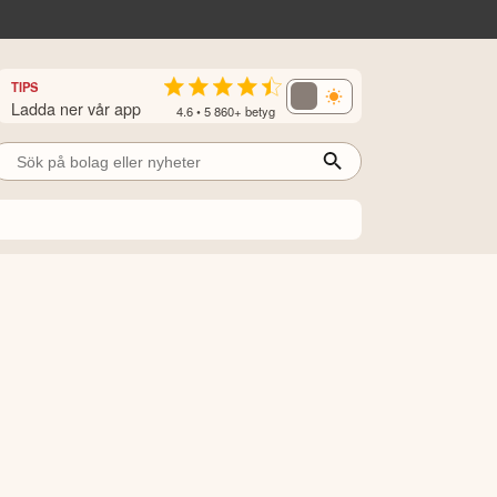
TIPS
Ladda ner vår app
4.6 • 5 860+ betyg