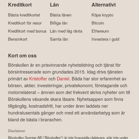
Kreditkort
Lån
Alternativt
Bästa kreditkortet
Bästa lånen
Köpa krypto
Kreditkort för resor
Billiga lån
Bitcoin
Kreditkort med bonus
Lån med låg ränta
Ethereum
Bensinkort
Samla lån
Investera i guld
Kort om oss
Börskollen är en prisvinnande nyhetstidning och tjänst för
börsintresserade som grundades 2015. Idag drivs tjänsten
primärt av
Kristoffer
och
Daniel
. Båda har stor erfarenhet av
börsen, aktier, investeringar, privatekonomi, företagande och
motorrelaterat – ämnen som det frekvent skrivs nyheter om till
Börskollens växande skara läsare. Nyhetsappen som finns
tillgänglig, kostnadsfritt, har under åren laddats ner
hundratusentals gånger och med ett användarbetyg som är
bland de bästa i branschen.
Disclaimer
Börskollen Sverige AB ("Börskollen") är inte finansiella rådgivare, står inte under