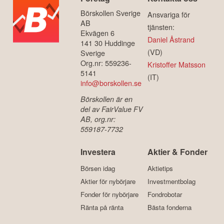
Börskollen Sverige
Ansvariga för
AB
tjänsten:
Ekvägen 6
Daniel Åstrand
141 30 Huddinge
(VD)
Sverige
Org.nr: 559236-
Kristoffer Matsson
5141
(IT)
info@borskollen.se
Börskollen är en
del av FairValue FV
AB, org.nr:
559187-7732
Investera
Aktier & Fonder
Börsen idag
Aktietips
Aktier för nybörjare
Investmentbolag
Fonder för nybörjare
Fondrobotar
Ränta på ränta
Bästa fonderna