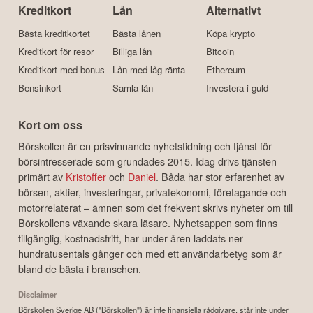
Kreditkort
Lån
Alternativt
Bästa kreditkortet
Bästa lånen
Köpa krypto
Kreditkort för resor
Billiga lån
Bitcoin
Kreditkort med bonus
Lån med låg ränta
Ethereum
Bensinkort
Samla lån
Investera i guld
Kort om oss
Börskollen är en prisvinnande nyhetstidning och tjänst för
börsintresserade som grundades 2015. Idag drivs tjänsten
primärt av
Kristoffer
och
Daniel
. Båda har stor erfarenhet av
börsen, aktier, investeringar, privatekonomi, företagande och
motorrelaterat – ämnen som det frekvent skrivs nyheter om till
Börskollens växande skara läsare. Nyhetsappen som finns
tillgänglig, kostnadsfritt, har under åren laddats ner
hundratusentals gånger och med ett användarbetyg som är
bland de bästa i branschen.
Disclaimer
Börskollen Sverige AB ("Börskollen") är inte finansiella rådgivare, står inte under