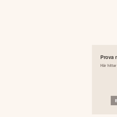
Prova 
Här hitta
B