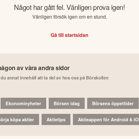
Något har gått fel. Vänligen prova igen!
Vänligen försök igen om en stund.
Gå till startsidan
någon av våra andra sidor
r du annat innehåll att ta del av hos oss på Börskollen
Ekonominyheter
Börsen idag
Börsens öppettider
örja köpa aktier
Aktietips
Aktieappen för Android & i