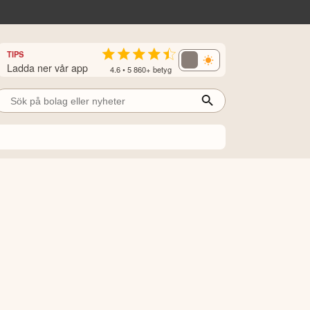
TIPS
Ladda ner vår app
4.6 • 5 860+ betyg