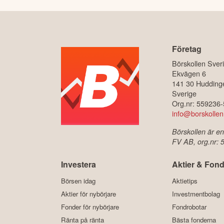
Företag
Börskollen Sver
Ekvägen 6
141 30 Hudding
Sverige
Org.nr: 559236
info@borskollen
Börskollen är en
FV AB, org.nr:
Investera
Aktier & Fond
Börsen idag
Aktietips
Aktier för nybörjare
Investmentbolag
Fonder för nybörjare
Fondrobotar
Ränta på ränta
Bästa fonderna