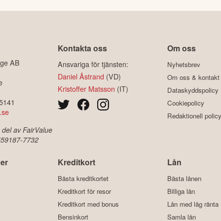
Kontakta oss
Om oss
ige AB
Ansvariga för tjänsten:
Nyhetsbrev
Daniel Åstrand
(VD)
Om oss & kontakt
e
Kristoffer Matsson
(IT)
Dataskyddspolicy
-5141
Cookiepolicy
.se
Redaktionell polic
 del av FairValue
 559187-7732
er
Kreditkort
Lån
Bästa kreditkortet
Bästa lånen
Kreditkort för resor
Billiga lån
Kreditkort med bonus
Lån med låg ränta
Bensinkort
Samla lån