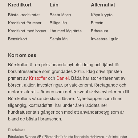
Kreditkort
Lån
Alternativt
Bästa kreditkortet
Bästa lånen
Köpa krypto
Kreditkort för resor
Billiga lån
Bitcoin
Kreditkort med bonus
Lån med låg ränta
Ethereum
Bensinkort
Samla lån
Investera i guld
Kort om oss
Börskollen är en prisvinnande nyhetstidning och tjänst för
börsintresserade som grundades 2015. Idag drivs tjänsten
primärt av
Kristoffer
och
Daniel
. Båda har stor erfarenhet av
börsen, aktier, investeringar, privatekonomi, företagande och
motorrelaterat – ämnen som det frekvent skrivs nyheter om till
Börskollens växande skara läsare. Nyhetsappen som finns
tillgänglig, kostnadsfritt, har under åren laddats ner
hundratusentals gånger och med ett användarbetyg som är
bland de bästa i branschen.
Disclaimer
Börskollen Sverige AB ("Börskollen") är inte finansiella rådgivare, står inte under