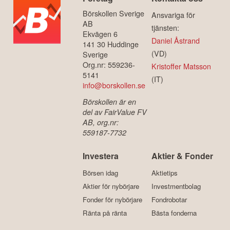
Börskollen Sverige
Ansvariga för
AB
tjänsten:
Ekvägen 6
Daniel Åstrand
141 30 Huddinge
(VD)
Sverige
Org.nr: 559236-
Kristoffer Matsson
5141
(IT)
info@borskollen.se
Börskollen är en
del av FairValue FV
AB, org.nr:
559187-7732
Investera
Aktier & Fonder
Börsen idag
Aktietips
Aktier för nybörjare
Investmentbolag
Fonder för nybörjare
Fondrobotar
Ränta på ränta
Bästa fonderna