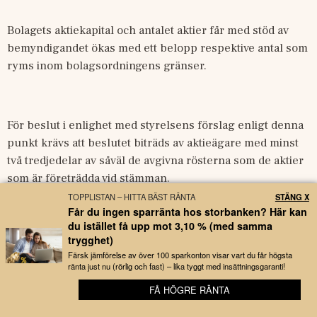
Bolagets aktiekapital och antalet aktier får med stöd av 
bemyndigandet ökas med ett belopp respektive antal som 
ryms inom bolagsordningens gränser. 
För beslut i enlighet med styrelsens förslag enligt denna 
punkt krävs att beslutet biträds av aktieägare med minst 
två tredjedelar av såväl de avgivna rösterna som de aktier 
som är företrädda vid stämman.
TOPPLISTAN – HITTA BÄST RÄNTA
STÄNG X
Får du ingen sparränta hos storbanken? Här kan
du istället få upp mot 3,10 % (med samma
Punkt 15 – Beslut om bemyndigande för styrelsen att vidta 
trygghet)
smärre justeringar av beslut
Färsk jämförelse av över 100 sparkonton visar vart du får högsta
ränta just nu (rörlig och fast) – lika tyggt med insättningsgaranti!
Styrelsen föreslår att årsstämman bemyndigar styrelsen, 
FÅ HÖGRE RÄNTA
😊 Full koll på snacket kring dina bolag
den verkställande direktören eller den styrelsen i övrigt 