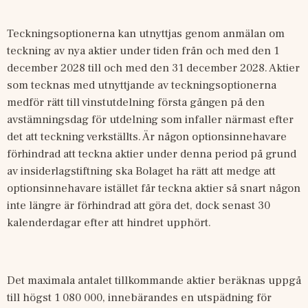
Teckningsoptionerna 
kan 
utnyttjas genom anmälan om 
teckning av nya aktier 
under tiden 
från och med den 1 
december 2028 till och med den 31 december 202
8. Aktier 
som tecknas med utnyttjande av teckningsoptionerna 
medför rätt till vinstutdelning första gången på den 
avstämningsdag för utdelning som infaller närmast efter 
det att teckning verkställts. 
Är någon optionsinnehavare 
förhindrad att teckna aktier under denna period på grund 
av insiderlagstiftning ska Bolaget ha rätt att medge att 
optionsinnehavare istället får teckna aktier så snart någon 
inte längre är förhindrad att göra det, dock senast 30 
kalenderdagar efter att hindret upphört.
Det maximala antalet tillkommande aktier beräknas uppgå 
till högst 1
080
000, 
innebärandes en utspädning för 