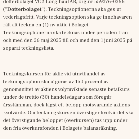
dotterbolaget VO2 Long haul AB, org.nr 559376-0266 
(”
Dotterbolaget
”). Teckningsoptionerna ska ges ut 
vederlagsfritt. Varje teckningsoption ska ge innehavaren 
rätt att teckna en (1) ny aktie i Bolaget. 
Teckningsoptionerna ska tecknas under perioden från 
och med den 26 maj 2025 till och med den 1 juni 2025 på 
separat teckningslista.
Teckningskursen för aktie vid utnyttjandet av 
teckningsoption ska 
utgöras av 150 procent av 
genomsnittet av aktiens volymviktade senaste betalkurs 
under de trettio (30) handelsdagar som föregår 
årsstämman, dock lägst ett belopp motsvarande aktiens 
kvotvärde. 
Om teckningskursen överstiger kvotvärdet ska 
det överstigande beloppet (överkursen) tas upp under 
den fria överkursfonden i Bolagets balansräkning.