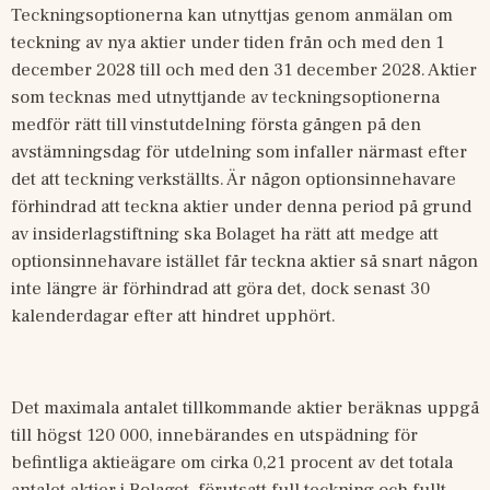
Teckningsoptionerna kan utnyttjas genom anmälan om 
teckning av nya aktier under tiden från och med den 1 
december 2028 till och med den 31 december 2028. Aktier 
som tecknas med utnyttjande av teckningsoptionerna 
medför rätt till vinstutdelning första gången på den 
avstämningsdag för utdelning som infaller närmast efter 
det att teckning verkställts. Är någon optionsinnehavare 
förhindrad att teckna aktier under denna period på grund 
av insiderlagstiftning ska Bolaget ha rätt att medge att 
optionsinnehavare istället får teckna aktier så snart någon 
inte längre är förhindrad att göra det, dock senast 30 
kalenderdagar efter att hindret upphört.
Det maximala antalet tillkommande aktier beräknas uppgå 
till högst 120
000, innebärandes en utspädning för 
befintliga aktieägare om cirka 0,21 procent av det totala 
antalet aktier i Bolaget, förutsatt full teckning och fullt 