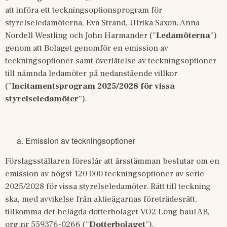
att införa ett teckningsoptionsprogram för 
styrelseledamöterna, Eva Strand, Ulrika Saxon, Anna 
Nordell Westling och John Harmander (”
Ledamöterna
”) 
genom att Bolaget genomför en emission av 
teckningsoptioner samt överlåtelse av teckningsoptioner 
till nämnda ledamöter på nedanstående villkor 
(”
Incitamentsprogram 2025/2028 för vissa 
styrelseledamöter
”).
Emission av teckningsoptioner
Förslagsställaren föreslår att årsstämman beslutar om en 
emission av högst 120 000 teckningsoptioner av serie 
2025/2028 för vissa styrelseledamöter. Rätt till teckning 
ska, med avvikelse från aktieägarnas företrädesrätt, 
tillkomma det helägda dotterbolaget VO2 Long haul AB, 
org.nr 559376-0266 (”
Dotterbolaget
”). 