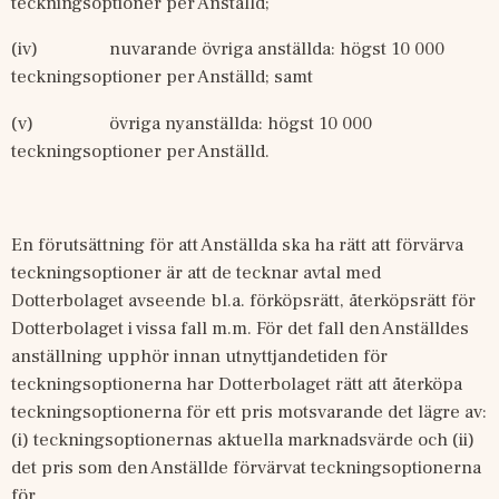
teckningsoptioner per Anställd; 
(iv)
nuvarande övriga anställda: högst 10
000 
teckningsoptioner per Anställd; samt 
(v)
övriga nyanställda: högst 10
000 
teckningsoptioner per Anställd.
En förutsättning för att Anställda ska ha rätt att förvärva 
teckningsoptioner är att de tecknar avtal med 
Dotterbolaget avseende bl.a. förköpsrätt, återköpsrätt för 
Dotterbolaget i vissa fall m.m. För det fall den Anställdes 
anställning upphör innan utnyttjandetiden för 
teckningsoptionerna har Dotterbolaget rätt att återköpa 
teckningsoptionerna för ett pris motsvarande det lägre av: 
(i) teckningsoptionernas aktuella marknadsvärde och (ii) 
det pris som den Anställde förvärvat teckningsoptionerna 
för. 