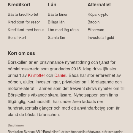
Kreditkort
Lån
Alternativt
Bästa kreditkortet
Bästa lånen
Köpa krypto
Kreditkort för resor
Billiga lån
Bitcoin
Kreditkort med bonus
Lån med låg ränta
Ethereum
Bensinkort
Samla lån
Investera i guld
Kort om oss
Börskollen är en prisvinnande nyhetstidning och tjänst för
börsintresserade som grundades 2015. Idag drivs tjänsten
primärt av
Kristoffer
och
Daniel
. Båda har stor erfarenhet av
börsen, aktier, investeringar, privatekonomi, företagande och
motorrelaterat – ämnen som det frekvent skrivs nyheter om till
Börskollens växande skara läsare. Nyhetsappen som finns
tillgänglig, kostnadsfritt, har under åren laddats ner
hundratusentals gånger och med ett användarbetyg som är
bland de bästa i branschen.
Disclaimer
Börskollen Sverige AB ("Börskollen") är inte finansiella rådgivare, står inte under