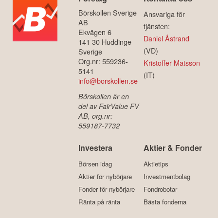
Börskollen Sverige
Ansvariga för
AB
tjänsten:
Ekvägen 6
Daniel Åstrand
141 30 Huddinge
(VD)
Sverige
Org.nr: 559236-
Kristoffer Matsson
5141
(IT)
info@borskollen.se
Börskollen är en
del av FairValue FV
AB, org.nr:
559187-7732
Investera
Aktier & Fonder
Börsen idag
Aktietips
Aktier för nybörjare
Investmentbolag
Fonder för nybörjare
Fondrobotar
Ränta på ränta
Bästa fonderna