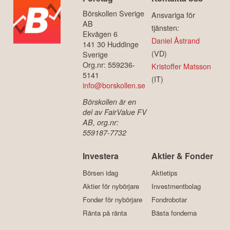
Börskollen Sverige
Ansvariga för
AB
tjänsten:
Ekvägen 6
Daniel Åstrand
141 30 Huddinge
(VD)
Sverige
Org.nr: 559236-
Kristoffer Matsson
5141
(IT)
info@borskollen.se
Börskollen är en
del av FairValue FV
AB, org.nr:
559187-7732
Investera
Aktier & Fonder
Börsen idag
Aktietips
Aktier för nybörjare
Investmentbolag
Fonder för nybörjare
Fondrobotar
Ränta på ränta
Bästa fonderna