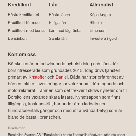
Kreditkort
Lån
Alternativt
Bästa kreditkortet
Bästa lånen
Köpa krypto
Kreditkort för resor
Billiga lån
Bitcoin
Kreditkort med bonus
Lån med låg ränta
Ethereum
Bensinkort
Samla lån
Investera i guld
Kort om oss
Börskollen är en prisvinnande nyhetstidning och tjänst för
börsintresserade som grundades 2015. Idag drivs tjänsten
primärt av
Kristoffer
och
Daniel
. Båda har stor erfarenhet av
börsen, aktier, investeringar, privatekonomi, företagande och
motorrelaterat – ämnen som det frekvent skrivs nyheter om till
Börskollens växande skara läsare. Nyhetsappen som finns
tillgänglig, kostnadsfritt, har under åren laddats ner
hundratusentals gånger och med ett användarbetyg som är
bland de bästa i branschen.
Disclaimer
Börskollen Sverige AB ("Börskollen") är inte finansiella rådgivare, står inte under