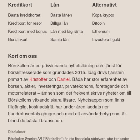
Kreditkort
Lån
Alternativt
Bästa kreditkortet
Bästa lånen
Köpa krypto
Kreditkort för resor
Billiga lån
Bitcoin
Kreditkort med bonus
Lån med låg ränta
Ethereum
Bensinkort
Samla lån
Investera i guld
Kort om oss
Börskollen är en prisvinnande nyhetstidning och tjänst för
börsintresserade som grundades 2015. Idag drivs tjänsten
primärt av
Kristoffer
och
Daniel
. Båda har stor erfarenhet av
börsen, aktier, investeringar, privatekonomi, företagande och
motorrelaterat – ämnen som det frekvent skrivs nyheter om till
Börskollens växande skara läsare. Nyhetsappen som finns
tillgänglig, kostnadsfritt, har under åren laddats ner
hundratusentals gånger och med ett användarbetyg som är
bland de bästa i branschen.
Disclaimer
Börskollen Sverige AB ("Börskollen") är inte finansiella rådgivare, står inte under