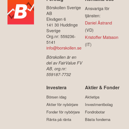
Börskollen Sverige
Ansvariga för
AB
tjänsten:
Ekvägen 6
Daniel Åstrand
141 30 Huddinge
(VD)
Sverige
Org.nr: 559236-
Kristoffer Matsson
5141
(IT)
info@borskollen.se
Börskollen är en
del av FairValue FV
AB, org.nr:
559187-7732
Investera
Aktier & Fonder
Börsen idag
Aktietips
Aktier för nybörjare
Investmentbolag
Fonder för nybörjare
Fondrobotar
Ränta på ränta
Bästa fonderna