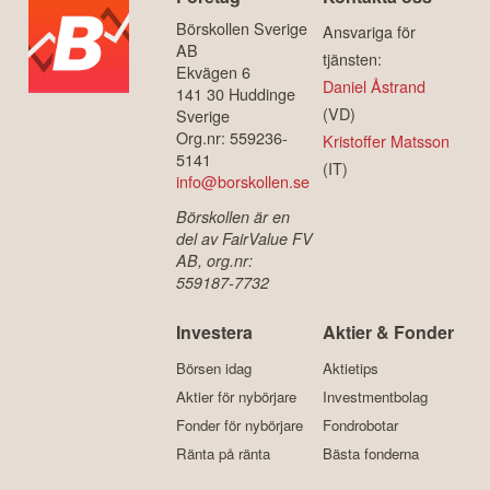
Börskollen Sverige
Ansvariga för
AB
tjänsten:
Ekvägen 6
Daniel Åstrand
141 30 Huddinge
(VD)
Sverige
Org.nr: 559236-
Kristoffer Matsson
5141
(IT)
info@borskollen.se
Börskollen är en
del av FairValue FV
AB, org.nr:
559187-7732
Investera
Aktier & Fonder
Börsen idag
Aktietips
Aktier för nybörjare
Investmentbolag
Fonder för nybörjare
Fondrobotar
Ränta på ränta
Bästa fonderna