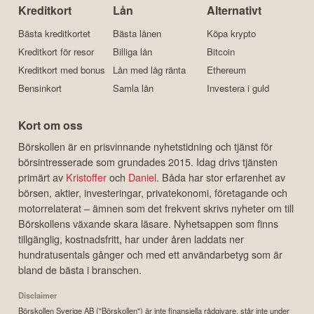
Kreditkort
Lån
Alternativt
Bästa kreditkortet
Bästa lånen
Köpa krypto
Kreditkort för resor
Billiga lån
Bitcoin
Kreditkort med bonus
Lån med låg ränta
Ethereum
Bensinkort
Samla lån
Investera i guld
Kort om oss
Börskollen är en prisvinnande nyhetstidning och tjänst för
börsintresserade som grundades 2015. Idag drivs tjänsten
primärt av
Kristoffer
och
Daniel
. Båda har stor erfarenhet av
börsen, aktier, investeringar, privatekonomi, företagande och
motorrelaterat – ämnen som det frekvent skrivs nyheter om till
Börskollens växande skara läsare. Nyhetsappen som finns
tillgänglig, kostnadsfritt, har under åren laddats ner
hundratusentals gånger och med ett användarbetyg som är
bland de bästa i branschen.
Disclaimer
Börskollen Sverige AB ("Börskollen") är inte finansiella rådgivare, står inte under