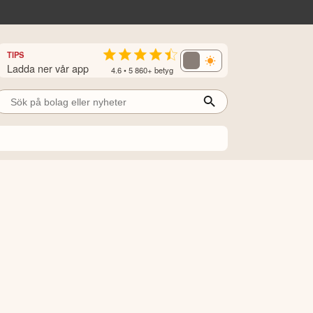
TIPS
Ladda ner vår app
4.6 • 5 860+ betyg