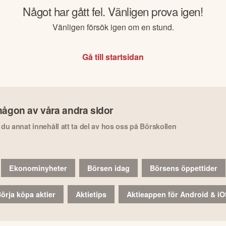
Något har gått fel. Vänligen prova igen!
Vänligen försök igen om en stund.
Gå till startsidan
någon av våra andra sidor
r du annat innehåll att ta del av hos oss på Börskollen
Ekonominyheter
Börsen idag
Börsens öppettider
örja köpa aktier
Aktietips
Aktieappen för Android & i