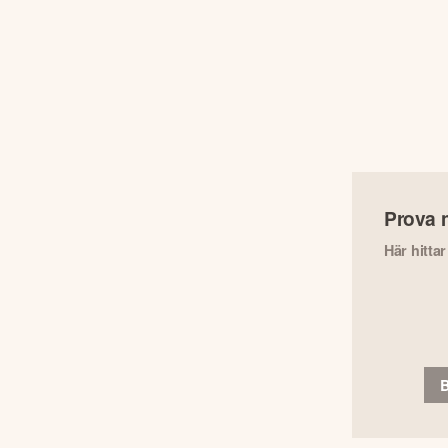
Prova 
Här hitta
B