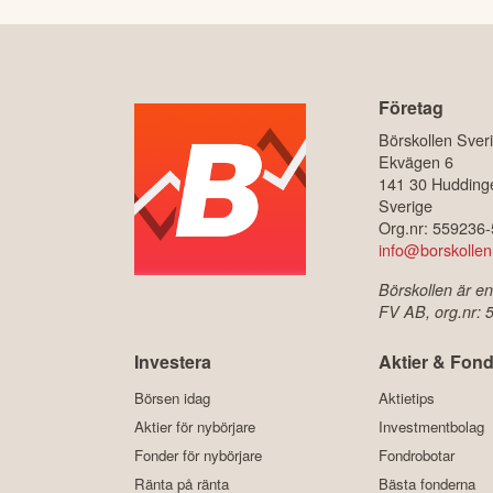
Företag
Börskollen Sver
Ekvägen 6
141 30 Hudding
Sverige
Org.nr: 559236
info@borskollen
Börskollen är en
FV AB, org.nr:
Investera
Aktier & Fond
Börsen idag
Aktietips
Aktier för nybörjare
Investmentbolag
Fonder för nybörjare
Fondrobotar
Ränta på ränta
Bästa fonderna