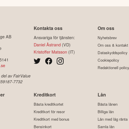
Kontakta oss
Om oss
ige AB
Ansvariga för tjänsten:
Nyhetsbrev
Daniel Åstrand
(VD)
Om oss & kontakt
e
Kristoffer Matsson
(IT)
Dataskyddspolicy
-5141
Cookiepolicy
.se
Redaktionell polic
 del av FairValue
 559187-7732
er
Kreditkort
Lån
Bästa kreditkortet
Bästa lånen
Kreditkort för resor
Billiga lån
Kreditkort med bonus
Lån med låg ränta
Bensinkort
Samla lån