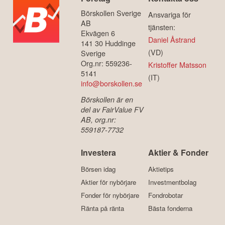
Börskollen Sverige
Ansvariga för
AB
tjänsten:
Ekvägen 6
Daniel Åstrand
141 30 Huddinge
(VD)
Sverige
Org.nr: 559236-
Kristoffer Matsson
5141
(IT)
info@borskollen.se
Börskollen är en
del av FairValue FV
AB, org.nr:
559187-7732
Investera
Aktier & Fonder
Börsen idag
Aktietips
Aktier för nybörjare
Investmentbolag
Fonder för nybörjare
Fondrobotar
Ränta på ränta
Bästa fonderna