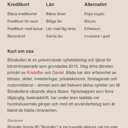
Kreditkort
Lån
Alternativt
Bästa kreditkortet
Bästa lånen
Köpa krypto
Kreditkort för resor
Billiga lån
Bitcoin
Kreditkort med bonus
Lån med låg ränta
Ethereum
Bensinkort
Samla lån
Investera i guld
Kort om oss
Börskollen är en prisvinnande nyhetstidning och tjänst för
börsintresserade som grundades 2015. Idag drivs tjänsten
primärt av
Kristoffer
och
Daniel
. Båda har stor erfarenhet av
börsen, aktier, investeringar, privatekonomi, företagande och
motorrelaterat – ämnen som det frekvent skrivs nyheter om till
Börskollens växande skara läsare. Nyhetsappen som finns
tillgänglig, kostnadsfritt, har under åren laddats ner
hundratusentals gånger och med ett användarbetyg som är
bland de bästa i branschen.
Disclaimer
Börskollen Sverige AB ("Börskollen") är inte finansiella rådgivare, står inte under