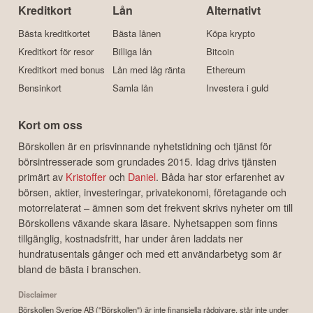
Kreditkort
Lån
Alternativt
Bästa kreditkortet
Bästa lånen
Köpa krypto
Kreditkort för resor
Billiga lån
Bitcoin
Kreditkort med bonus
Lån med låg ränta
Ethereum
Bensinkort
Samla lån
Investera i guld
Kort om oss
Börskollen är en prisvinnande nyhetstidning och tjänst för
börsintresserade som grundades 2015. Idag drivs tjänsten
primärt av
Kristoffer
och
Daniel
. Båda har stor erfarenhet av
börsen, aktier, investeringar, privatekonomi, företagande och
motorrelaterat – ämnen som det frekvent skrivs nyheter om till
Börskollens växande skara läsare. Nyhetsappen som finns
tillgänglig, kostnadsfritt, har under åren laddats ner
hundratusentals gånger och med ett användarbetyg som är
bland de bästa i branschen.
Disclaimer
Börskollen Sverige AB ("Börskollen") är inte finansiella rådgivare, står inte under