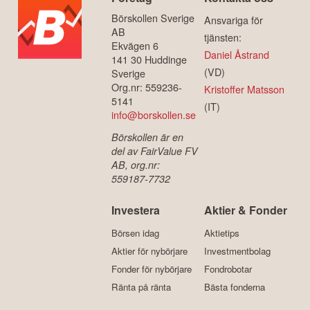
Börskollen Sverige
Ansvariga för
AB
tjänsten:
Ekvägen 6
Daniel Åstrand
141 30 Huddinge
(VD)
Sverige
Org.nr: 559236-
Kristoffer Matsson
5141
(IT)
info@borskollen.se
Börskollen är en
del av FairValue FV
AB, org.nr:
559187-7732
Investera
Aktier & Fonder
Börsen idag
Aktietips
Aktier för nybörjare
Investmentbolag
Fonder för nybörjare
Fondrobotar
Ränta på ränta
Bästa fonderna