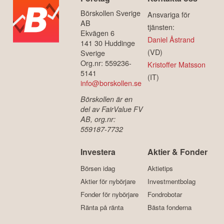
Börskollen Sverige
Ansvariga för
AB
tjänsten:
Ekvägen 6
Daniel Åstrand
141 30 Huddinge
(VD)
Sverige
Org.nr: 559236-
Kristoffer Matsson
5141
(IT)
info@borskollen.se
Börskollen är en
del av FairValue FV
AB, org.nr:
559187-7732
Investera
Aktier & Fonder
Börsen idag
Aktietips
Aktier för nybörjare
Investmentbolag
Fonder för nybörjare
Fondrobotar
Ränta på ränta
Bästa fonderna