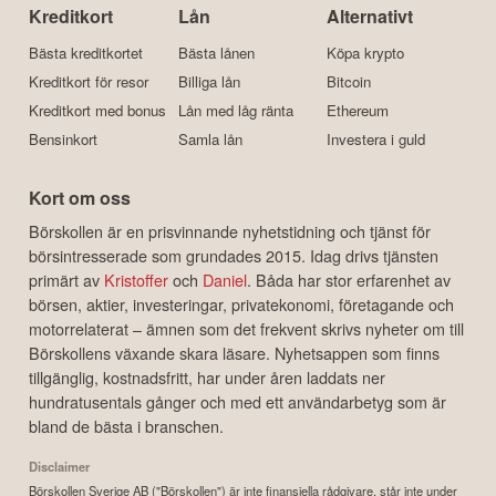
Kreditkort
Lån
Alternativt
Bästa kreditkortet
Bästa lånen
Köpa krypto
Kreditkort för resor
Billiga lån
Bitcoin
Kreditkort med bonus
Lån med låg ränta
Ethereum
Bensinkort
Samla lån
Investera i guld
Kort om oss
Börskollen är en prisvinnande nyhetstidning och tjänst för
börsintresserade som grundades 2015. Idag drivs tjänsten
primärt av
Kristoffer
och
Daniel
. Båda har stor erfarenhet av
börsen, aktier, investeringar, privatekonomi, företagande och
motorrelaterat – ämnen som det frekvent skrivs nyheter om till
Börskollens växande skara läsare. Nyhetsappen som finns
tillgänglig, kostnadsfritt, har under åren laddats ner
hundratusentals gånger och med ett användarbetyg som är
bland de bästa i branschen.
Disclaimer
Börskollen Sverige AB ("Börskollen") är inte finansiella rådgivare, står inte under