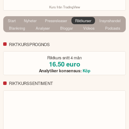
Kurs från TradingView
Start
Nyheter
Pressreleaser
Riktkurser
Insynshandel
Blankning
Analyser
Bloggar
Videos
Podcasts
RIKTKURSPROGNOS
Riktkurs snitt
4 mån
16.50
euro
Analytiker konsensus:
Köp
RIKTKURSSENTIMENT