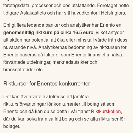
företagsdata, processer och beslutsfattande. Företaget hette
tidigare Asiakastieto och har sitt huvudkontor i Helsingfors.
Enligt flera ledande banker och analytiker har
Enento
en
genomsnittlig riktkurs på cirka
16.5 euro
, vilket antyder
att aktien har potential att öka eller minska i värde från dess
nuvarande nivå. Analytikernas bedömning av riktkursen för
Enento
baseras på faktorer som
Enento
finansiella hälsa,
förväntade utdelningar, marknadsutsikter och
branschtrender etc.
Riktkurser för
Enento
s konkurrenter
Det kan även vara av intresse att jämföra
riktkursförväntningar för konkurrenter till bolag så som
Enento
och då kan du se detta i vår tjänst
Riktkurskollen
,
där du kan söka fram valfritt bolag och se alla riktkurser för
bolaget.