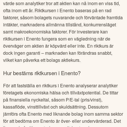
värde som analytiker tror att aktien kan nå inom en viss tid,
ofta inom ett år. Riktkursen i
Enento
baseras på en rad
faktorer, såsom bolagets nuvarande och förväntade framtida
intäkter, marknadens allmänna tillstånd, konkurrensläget
samt makroekonomiska faktorer. För investerare kan
riktkursen i
Enento
fungera som en vägledning när de
överväger om aktien är köpvärd eller inte. En riktkurs är
dock ingen garanti – marknaden kan förändras snabbt,
vilket kan påverka ett bolags aktiekurs.
Hur bestäms riktkursen i
Enento
?
För att fastställa en riktkurs i
Enento
analyserar analytiker
företagets ekonomiska hälsa och tillväxtpotential. De tittar
på finansiella nyckeltal, såsom P/E-tal (pris/vinst),
kassaflöde, vinsttillväxt och skuldsättning. Dessutom
jämförs ofta
Enento
med liknande bolag inom samma sektor
för att bedöma om
Enento
är över- eller undervärderad. Det