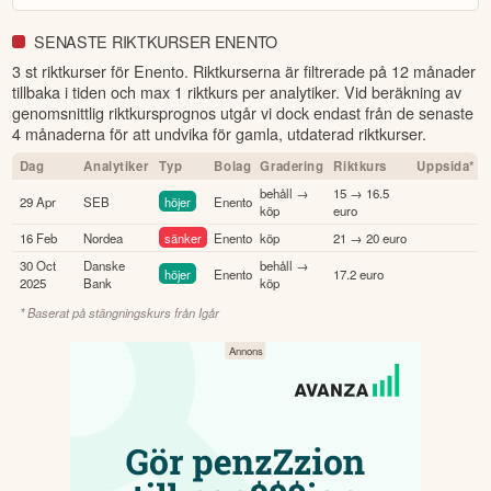
SENASTE RIKTKURSER ENENTO
3 st riktkurser för Enento
. Riktkurserna är filtrerade på 12 månader
tillbaka i tiden och max 1 riktkurs per analytiker. Vid beräkning av
genomsnittlig riktkursprognos utgår vi dock endast från de senaste
4 månaderna för att undvika för gamla, utdaterad riktkurser.
Dag
Analytiker
Typ
Bolag
Gradering
Riktkurs
Uppsida*
behåll →
15 → 16.5
29 Apr
SEB
höjer
Enento
köp
euro
16 Feb
Nordea
sänker
Enento
köp
21 → 20 euro
30 Oct
Danske
behåll →
höjer
Enento
17.2 euro
2025
Bank
köp
* Baserat på stängningskurs från
Igår