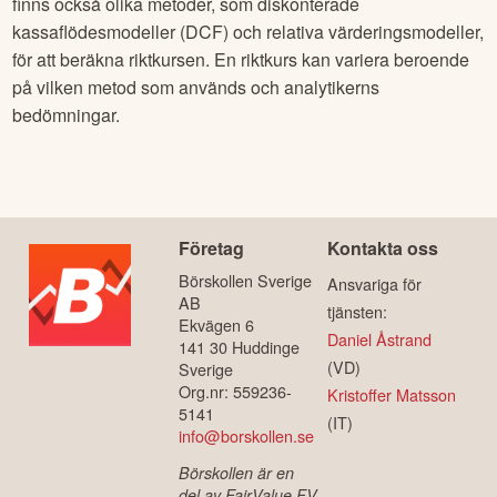
finns också olika metoder, som diskonterade
kassaflödesmodeller (DCF) och relativa värderingsmodeller,
för att beräkna riktkursen. En riktkurs kan variera beroende
på vilken metod som används och analytikerns
bedömningar.
Företag
Kontakta oss
Börskollen Sverige
Ansvariga för
AB
tjänsten:
Ekvägen 6
Daniel Åstrand
141 30 Huddinge
(VD)
Sverige
Org.nr: 559236-
Kristoffer Matsson
5141
(IT)
info@borskollen.se
Börskollen är en
del av FairValue FV