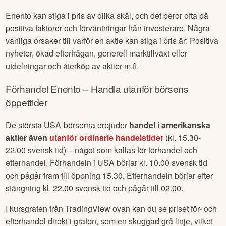
Enento
kan stiga i pris av olika skäl, och det beror ofta på
positiva faktorer och förväntningar från investerare. Några
vanliga orsaker till varför en aktie kan stiga i pris är: Positiva
nyheter, ökad efterfrågan, generell marktillväxt eller
utdelningar och återköp av aktier m.fl.
Förhandel
Enento
– Handla utanför börsens
öppettider
De största USA-börserna erbjuder
handel i amerikanska
aktier även
utanför ordinarie handelstider
(kl. 15.30-
22.00 svensk tid) – något som kallas för förhandel och
efterhandel. Förhandeln i USA börjar kl. 10.00 svensk tid
och pågår fram till öppning 15.30. Efterhandeln börjar efter
stängning kl. 22.00 svensk tid och pågår till 02.00.
I kursgrafen från TradingView ovan kan du se priset för- och
efterhandel direkt i grafen, som en skuggad grå linje, vilket