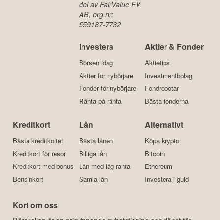
del av FairValue FV
AB, org.nr:
559187-7732
Investera
Aktier & Fonder
Börsen idag
Aktietips
Aktier för nybörjare
Investmentbolag
Fonder för nybörjare
Fondrobotar
Ränta på ränta
Bästa fonderna
Kreditkort
Lån
Alternativt
Bästa kreditkortet
Bästa lånen
Köpa krypto
Kreditkort för resor
Billiga lån
Bitcoin
Kreditkort med bonus
Lån med låg ränta
Ethereum
Bensinkort
Samla lån
Investera i guld
Kort om oss
Börskollen är en prisvinnande nyhetstidning och tjänst för