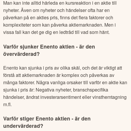
Man kan inte alltid härleda en kursreaktion i en aktie till
nyheter. Även om nyheter och händelser ofta har en
påverkan på en akties pris, finns det flera faktorer och
komplexiteter som kan påverka aktiemarknaden. Men i
vissa fall kan det ge dig en ledtråd till vad som hänt.
Varför sjunker
Enento
aktien - är den
övervärderad?
Enento
kan sjunka i pris av olika skäl, och det är viktigt att
förstå att aktiemarknaden är komplex och påverkas av
många faktorer. Några vanliga orsaker till varför en aktie kan
sjunka i pris är: Negativa nyheter, branschspecifika
händelser, ändrat investerarsentiment eller vinsthemtagning
m.fl.
Varför stiger
Enento
aktien - är den
undervärderad?