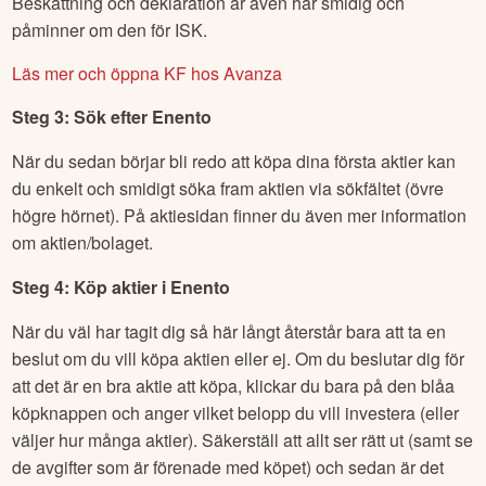
Beskattning och deklaration är även här smidig och
påminner om den för ISK.
Läs mer och öppna KF hos Avanza
Steg 3: Sök efter
Enento
När du sedan börjar bli redo att köpa dina första aktier kan
du enkelt och smidigt söka fram aktien via sökfältet (övre
högre hörnet). På aktiesidan finner du även mer information
om aktien/bolaget.
Steg 4: Köp aktier i
Enento
När du väl har tagit dig så här långt återstår bara att ta en
beslut om du vill köpa aktien eller ej. Om du beslutar dig för
att det är en bra aktie att köpa, klickar du bara på den blåa
köpknappen och anger vilket belopp du vill investera (eller
väljer hur många aktier). Säkerställ att allt ser rätt ut (samt se
de avgifter som är förenade med köpet) och sedan är det