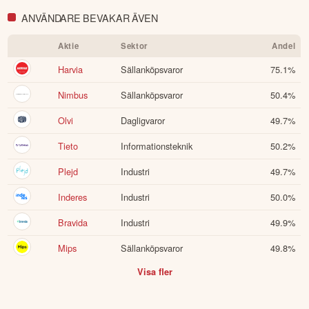
ANVÄNDARE BEVAKAR ÄVEN
Öppna rapport (PDF)
Aktie
Sektor
Andel
Harvia
Sällanköpsvaror
75.1
%
Nimbus
Sällanköpsvaror
50.4
%
Olvi
Dagligvaror
49.7
%
Tieto
Informationsteknik
50.2
%
Plejd
Industri
49.7
%
Inderes
Industri
50.0
%
Bravida
Industri
49.9
%
Mips
Sällanköpsvaror
49.8
%
Visa fler