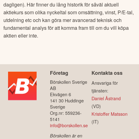
dagligen). Här finner du lång historik för såväl aktuell
aktiekurs som olika nyckeltal som omsättning, vinst, P/E-tal,
utdelning etc och kan göra mer avancerad teknisk och
fundamental analys för att komma fram till om du vill köpa
aktien eller inte.
Företag
Kontakta oss
Börskollen Sverige
Ansvariga för
AB
tjänsten:
Ekvägen 6
Daniel Åstrand
141 30 Huddinge
(VD)
Sverige
Org.nr: 559236-
Kristoffer Matsson
5141
(IT)
info@borskollen.se
Börskollen är en