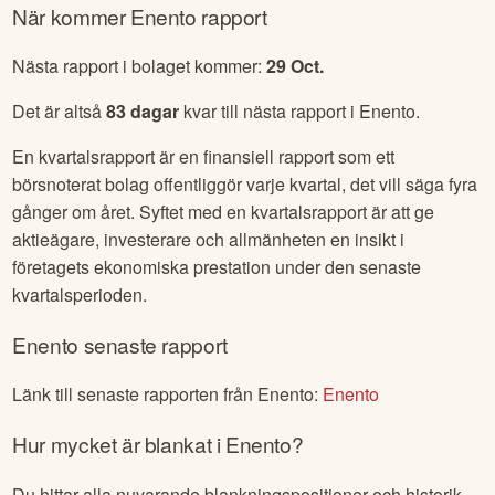
När kommer
Enento
rapport
Nästa rapport i bolaget kommer:
29 Oct
.
Det är altså
83
dagar
kvar till nästa rapport i
Enento
.
En kvartalsrapport är en finansiell rapport som ett
börsnoterat bolag offentliggör varje kvartal, det vill säga fyra
gånger om året. Syftet med en kvartalsrapport är att ge
aktieägare, investerare och allmänheten en insikt i
företagets ekonomiska prestation under den senaste
kvartalsperioden.
Enento
senaste rapport
Länk till senaste rapporten från
Enento
:
Enento
Hur mycket är blankat i
Enento
?
Du hittar alla nuvarande blankningspositioner och historik