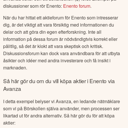
diskussioner som rör
Enento
:
Enento
forum
.
När du har hittat ett aktieforum för
Enento
som intresserar
dig, är det viktigt att vara försiktig med informationen du
delar och att göra din egen efterforskning. Inte all
information på dessa forum är nödvändigtvis korrekt eller
pålitlig, så det är klokt att vara skeptisk och kritisk.
Diskussionsforum kan dock vara användbara för att utbyta
åsikter och idéer med andra investerare och få insikt i
marknaden.
Så här gör du om du vill köpa aktier i
Enento
via
Avanza
I detta exempel belyser vi Avanza, en ledande nätmäklare
som vi på Börskollen själva använder, men processen ser
likartad ut för andra alternativ. Så här gör du för att köpa
aktier: