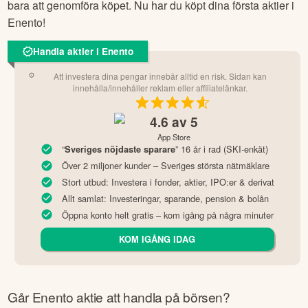
bara att genomföra köpet. Nu har du köpt dina första aktier i
Enento
!
Handla aktier i Enento
Att investera dina pengar innebär alltid en risk. Sidan kan
innehålla/innehåller reklam eller affiliatelänkar.
4.6
av 5
App Store
“
” 16 år i rad (SKI-enkät)
Sveriges nöjdaste sparare
Över 2 miljoner kunder – Sveriges största nätmäklare
Stort utbud: Investera i fonder, aktier, IPO:er & derivat
Allt samlat: Investeringar, sparande, pension & bolån
Öppna konto helt gratis – kom igång på några minuter
KOM IGÅNG IDAG
Går
Enento
aktie att handla på börsen?