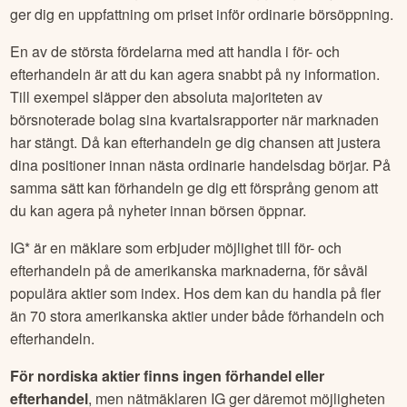
ger dig en uppfattning om priset inför ordinarie börsöppning.
En av de största fördelarna med att handla i för- och
efterhandeln är att du kan agera snabbt på ny information.
Till exempel släpper den absoluta majoriteten av
börsnoterade bolag sina kvartalsrapporter när marknaden
har stängt. Då kan efterhandeln ge dig chansen att justera
dina positioner innan nästa ordinarie handelsdag börjar. På
samma sätt kan förhandeln ge dig ett försprång genom att
du kan agera på nyheter innan börsen öppnar.
IG* är en mäklare som erbjuder möjlighet till för- och
efterhandeln på de amerikanska marknaderna, för såväl
populära aktier som index. Hos dem kan du handla på fler
än 70 stora amerikanska aktier under både förhandeln och
efterhandeln.
För nordiska aktier finns ingen förhandel eller
efterhandel
, men nätmäklaren IG ger däremot möjligheten