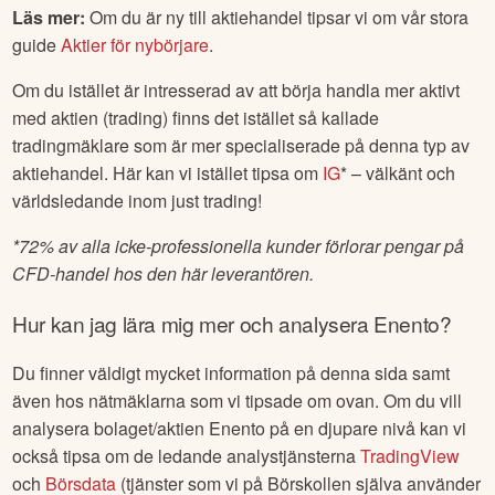
Läs mer:
Om du är ny till aktiehandel tipsar vi om vår stora
guide
Aktier för nybörjare
.
Om du istället är intresserad av att börja handla mer aktivt
med aktien (trading) finns det istället så kallade
tradingmäklare som är mer specialiserade på denna typ av
aktiehandel. Här kan vi istället tipsa om
IG
* – välkänt och
världsledande inom just trading!
*
72% av alla icke-professionella kunder förlorar pengar på
CFD-handel hos den här leverantören.
Hur kan jag lära mig mer och analysera
Enento
?
Du finner väldigt mycket information på denna sida samt
även hos nätmäklarna som vi tipsade om ovan. Om du vill
analysera bolaget/aktien
Enento
på en djupare nivå kan vi
också tipsa om de ledande analystjänsterna
TradingView
och
Börsdata
(tjänster som vi på Börskollen själva använder