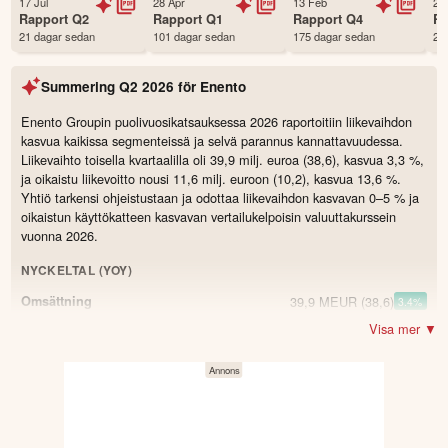
17 Jul
28 Apr
13 Feb
29
Status
Noterad
Rapport
Q2
Rapport
Q1
Rapport
Q4
R
21 dagar sedan
101 dagar sedan
175 dagar sedan
28
Land
Finland
Första handelsdag
26 Mar 2015
Summering
Q2 2026
för
Enento
Antal ägare Avanza
104 st
Antal ägare Nordnet
2,156 st
Enento Groupin puolivuosikatsauksessa 2026 raportoitiin liikevaihdon
kasvua kaikissa segmenteissä ja selvä parannus kannattavuudessa.
Källa:
Börsdata
Liikevaihto toisella kvartaalilla oli 39,9 milj. euroa (38,6), kasvua 3,3 %,
ja oikaistu liikevoitto nousi 11,6 milj. euroon (10,2), kasvua 13,6 %.
Yhtiö tarkensi ohjeistustaan ja odottaa liikevaihdon kasvavan 0–5 % ja
oikaistun käyttökatteen kasvavan vertailukelpoisin valuuttakurssein
vuonna 2026.
NYCKELTAL (YOY)
39,9 MEUR
(38,6)
Omsättning
3.4
%
Visa mer ▼
11,6 MEUR
(10,2)
Resultat
13.7
%
14,6 MEUR
(13)
Oikaistu käyttökate
12.3
%
36,5 %
(33,7)
Oikaistu käyttökatemarginaali
2.8
8,7 MEUR
(6,6)
Vapaa kassavirta
31.8
%