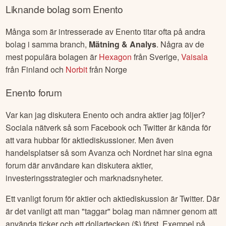
Liknande bolag som
Enento
Många som är intresserade av
Enento
titar ofta på andra
bolag i samma branch,
Mätning & Analys
. Några av de
mest populära bolagen är
Hexagon
från
Sverige
,
Vaisala
från
Finland
och
Norbit
från
Norge
Enento
forum
Var kan jag diskutera
Enento
och andra aktier jag följer?
Sociala nätverk så som Facebook och Twitter är kända för
att vara hubbar för aktiediskussioner. Men även
handelsplatser så som Avanza och Nordnet har sina egna
forum där användare kan diskutera aktier,
investeringsstrategier och marknadsnyheter.
Ett vanligt forum för aktier och aktiediskussion är Twitter. Där
är det vanligt att man "taggar" bolag man nämner genom att
använda ticker och ett dollartecken ($) först. Exempel på