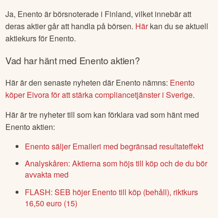
Ja,
Enento
är börsnoterade
i Finland
, vilket innebär att
deras aktier går att handla på börsen.
Här
kan du se aktuell
aktiekurs för
Enento
.
Vad har hänt med
Enento
aktien?
Här är den senaste nyheten där
Enento
nämns:
Enento
köper Eivora för att stärka compliancetjänster i Sverige
.
Här är tre nyheter till som kan förklara vad som hänt med
Enento
aktien:
Enento säljer Emaileri med begränsad resultateffekt
Analyskåren: Aktierna som höjs till köp och de du bör
avvakta med
FLASH: SEB höjer Enento till köp (behåll), riktkurs
16,50 euro (15)