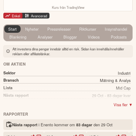
Kurs från TradingView
Enkel
Avancerad
Start
Nyheter
Pressreleaser
Riktkurser
Insynshandel
Blankning
Analyser
Bloggar
Videos
Podcasts
Att investera dina pengar innebär alltid en risk. Sidan kan innehålla/innehåller
reklam eller affiliatelänkar.
OM AKTIEN
Sektor
Industri
Bransch
Mätning & Analys
Lista
Mid Cap
Nästa rapport
29 Oct - 83 dagar kvar
Utdelning
Ja
Visa fler ▼
Direkavkastning
3.29%
RAPPORTER
Utdelning summa
0.50
i Enento kommer
om
den
29 Oct
Nästa rapport
83 dagar
Namn
Enento
Ticker
ENENTO