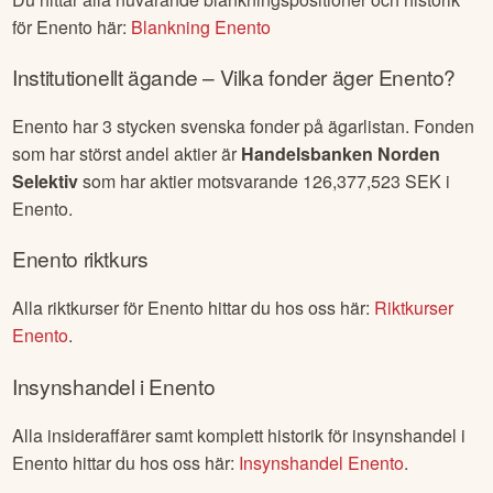
för
Enento
här:
Blankning
Enento
Institutionellt ägande – Vilka fonder äger
Enento
?
Enento
har
3
stycken svenska fonder på ägarlistan. Fonden
som har störst andel aktier är
Handelsbanken Norden
Selektiv
som har aktier motsvarande
126,377,523
SEK i
Enento
.
Enento
riktkurs
Alla riktkurser för
Enento
hittar du hos oss här:
Riktkurser
Enento
.
Insynshandel i
Enento
Alla insideraffärer samt komplett historik för insynshandel i
Enento
hittar du hos oss här:
Insynshandel
Enento
.