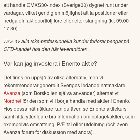
att handla OMXS30-index (Sverige30) dygnet runt under
vardagar, vilket ger dig en möjlighet att ta positioner eller
hedga din aktieportfölj före eller efter stängning (kl. 09.00-
17.30).
72% av alla icke-professionella kunder förlorar pengar på
CFD-handel hos den här leverantören.
Var kan jag investera i
Enento
aktie?
Det finns en uppsjö av olika alternativ, men vi
rekommenderar generellt Sveriges ledande nätmäklare
Avanza
(som Börskollen själva använder) alternativt
Nordnet
för den som vill börja handla med aktier i
Enento
.
Hos dessa nätmäklare kan du även se
Enento
aktiekurs
samt hitta ytterligare bra information om bolaget/aktien, som
exempelvis omsättning, P/E-tal eller utdelning (och även
Avanza forum för diskussion med andra).