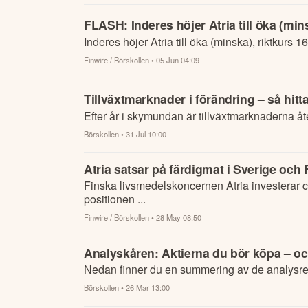
FLASH: Inderes höjer Atria till öka (min
Inderes höjer Atria till öka (minska), riktkurs 1
Finwire / Börskollen
• 05 Jun 04:09
Tillväxtmarknader i förändring – så hit
Efter år i skymundan är tillväxtmarknaderna åt
Börskollen
• 31 Jul 10:00
Atria satsar på färdigmat i Sverige och 
Finska livsmedelskoncernen Atria investerar cir
positionen ...
Finwire / Börskollen
• 28 May 08:50
Analyskåren: Aktierna du bör köpa – oc
Nedan finner du en summering av de analysre
Börskollen
• 26 Mar 13:00