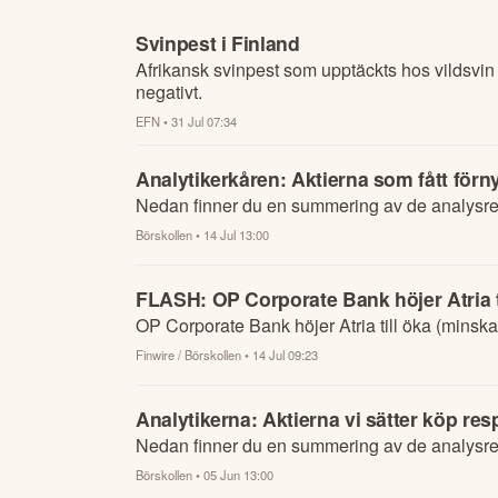
Svinpest i Finland
Afrikansk svinpest som upptäckts hos vildsvin i
negativt.
EFN
• 31 Jul 07:34
Analytikerkåren: Aktierna som fått för
Nedan finner du en summering av de analysrek
Börskollen
• 14 Jul 13:00
FLASH: OP Corporate Bank höjer Atria ti
OP Corporate Bank höjer Atria till öka (minska)
Finwire / Börskollen
• 14 Jul 09:23
Analytikerna: Aktierna vi sätter köp res
Nedan finner du en summering av de analysrek
Börskollen
• 05 Jun 13:00