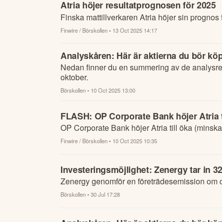
Atria höjer resultatprognosen för 2025
Finska mattillverkaren Atria höjer sin prognos f
Finwire / Börskollen
• 13 Oct 2025 14:17
Analyskåren: Här är aktierna du bör köp
Nedan finner du en summering av de analysre
oktober.
Börskollen
• 10 Oct 2025 13:00
FLASH: OP Corporate Bank höjer Atria ti
OP Corporate Bank höjer Atria till öka (minska)
Finwire / Börskollen
• 10 Oct 2025 10:35
Investeringsmöjlighet: Zenergy tar in 
Zenergy genomför en företrädesemission om 
Börskollen
• 30 Jul 17:28