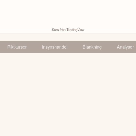
Kurs från TradingView
Riktkurser
Insynshandel
Blankning
Analyser