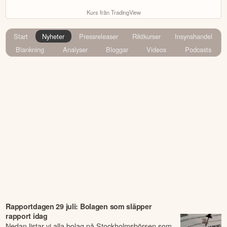
Kurs från TradingView
Start
Nyheter
Pressreleaser
Riktkurser
Insynshandel
Blankning
Analyser
Bloggar
Videos
Podcasts
Rapportdagen 29 juli: Bolagen som släpper
rapport idag
Nedan listar vi alla bolag på Stockholmsbörsen som