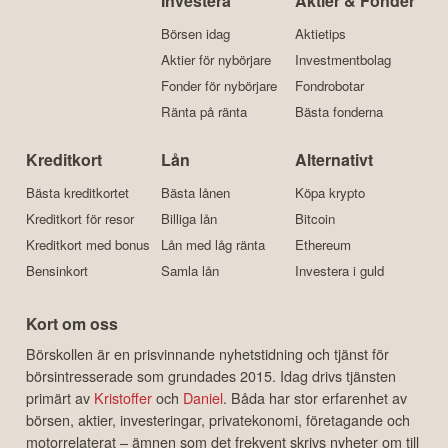
Investera
Aktier & Fonder
Börsen idag
Aktietips
Aktier för nybörjare
Investmentbolag
Fonder för nybörjare
Fondrobotar
Ränta på ränta
Bästa fonderna
Kreditkort
Lån
Alternativt
Bästa kreditkortet
Bästa lånen
Köpa krypto
Kreditkort för resor
Billiga lån
Bitcoin
Kreditkort med bonus
Lån med låg ränta
Ethereum
Bensinkort
Samla lån
Investera i guld
Kort om oss
Börskollen är en prisvinnande nyhetstidning och tjänst för
börsintresserade som grundades 2015. Idag drivs tjänsten
primärt av
Kristoffer
och
Daniel
. Båda har stor erfarenhet av
börsen, aktier, investeringar, privatekonomi, företagande och
motorrelaterat – ämnen som det frekvent skrivs nyheter om till