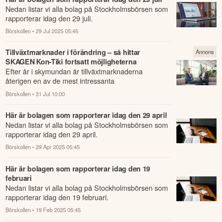
Nedan listar vi alla bolag på Stockholmsbörsen som
rapporterar idag den 29 juli.
Börskollen
• 29 Jul 2025 05:45
Tillväxtmarknader i förändring – så hittar
Annons
SKAGEN Kon-Tiki fortsatt möjligheterna
Efter år i skymundan är tillväxtmarknaderna
återigen en av de mest intressanta
investeringsmiljöerna.
Börskollen
• 31 Jul 10:00
Här är bolagen som rapporterar idag den 29 april
Nedan listar vi alla bolag på Stockholmsbörsen som
rapporterar idag den 29 april.
Börskollen
• 29 Apr 2025 05:45
Här är bolagen som rapporterar idag den 19
februari
Nedan listar vi alla bolag på Stockholmsbörsen som
rapporterar idag den 19 februari.
Börskollen
• 19 Feb 2025 05:45