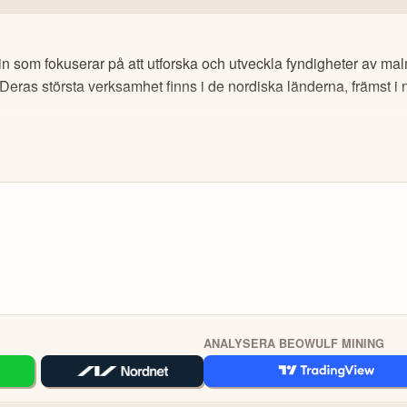
d de flesta betal- och kreditkorten, via banköverföring (välj Trustly) o
ningslistor för de tillgångar du vill följa, kika in andra investerarprofile
n som fokuserar på att utforska och utveckla fyndigheter av malm,
eras största verksamhet finns i de nordiska länderna, främst i 
åväl lokala aktier som globala. Sök fram det instrument du vill handla (
ev. önskad hävstång och ta sen önskad position.
 finns mycket information för att utvecklas, däribland utbildningskurs
arforum.
O
KOPIER
 Värdet på dina investeringar kan gå upp eller ner. Du riskerar ditt kapital.
ANALYSERA BEOWULF MINING