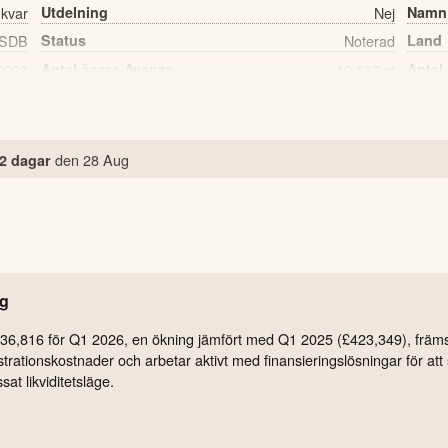
 kvar
Utdelning
Nej
Namn
 SDB
Status
Noterad
Land
2008
Antal ägare Avanza
10,537 st
Antal
den
28 Aug
2 dagar
ng
536,816 för Q1 2026, en ökning jämfört med Q1 2025 (£423,349), främst
trationskostnader och arbetar aktivt med finansieringslösningar för att 
sat likviditetsläge.