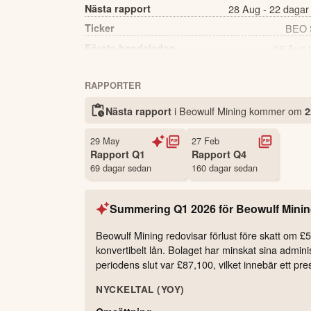
Nästa rapport
28 Aug - 22 dagar
Ticker
BEO
Första handelsdag
05 Aug 
Källa:
Börsdata
RAPPORTER
i Beowulf Mining kommer
om
Nästa rapport
2
29 May
27 Feb
Rapport
Q1
Rapport
Q4
69 dagar sedan
160 dagar sedan
Summering
Q1 2026
för
Beowulf Mini
Beowulf Mining redovisar förlust före skatt om £
konvertibelt lån. Bolaget har minskat sina adminis
periodens slut var £87,100, vilket innebär ett pres
NYCKELTAL (YOY)