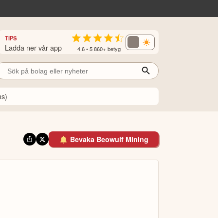
TIPS
Ladda ner vår app
4.6 • 5 860+ betyg
ns)
Bevaka Beowulf Mining