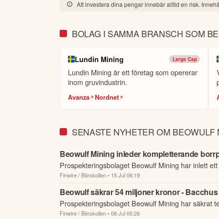
Att investera dina pengar innebär alltid en risk. Innehål
BOLAG I SAMMA BRANSCH SOM B
Lundin Mining
Large Cap
Lundin Mining är ett företag som opererar
inom gruvindustrin.
Avanza
Nordnet
SENASTE NYHETER OM BEOWULF 
Beowulf Mining inleder kompletterande borr
Prospekteringsbolaget Beowulf Mining har inlett et
Finwire / Börskollen
• 15 Jul 06:19
Beowulf säkrar 54 miljoner kronor - Bacchus 
Prospekteringsbolaget Beowulf Mining har säkrat t
Finwire / Börskollen
• 08 Jul 05:26
riktad n...