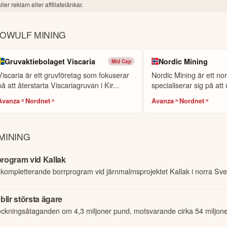
ler reklam eller affiliatelänkar.
EOWULF MINING
Gruvaktiebolaget Viscaria
Nordic Mining
Mid Cap
Viscaria är ett gruvföretag som fokuserar
Nordic Mining är ett no
på att återstarta Viscariagruvan i Kir...
specialiserar sig på att 
Avanza
Nordnet
Avanza
Nordnet
MINING
program vid Kallak
t kompletterande borrprogram vid järnmalmsprojektet Kallak i norra Sve
blir största ägare
eckningsåtaganden om 4,3 miljoner pund, motsvarande cirka 54 miljoner