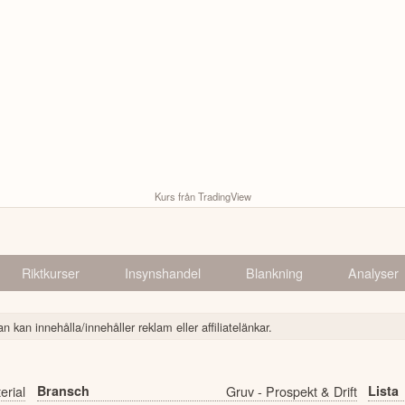
Kurs från TradingView
Riktkurser
Insynshandel
Blankning
Analyser
n kan innehålla/innehåller reklam eller affiliatelänkar.
erial
Bransch
Gruv - Prospekt & Drift
Lista