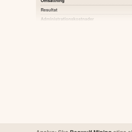
Omsättning
Resultat
Administrationskostnader
Kassabehållning
Förlust per aktie (Q1)
Explorations-tillgångar
Antal aktier vid periodens slut
POSITIVT
Administrationskostnaderna minskade till
föregående år.
Bolaget har fortsatt tekniska och miljömäss
Sverige.
Grafintec i Finland har publicerat en håll
Strategic Project-status.
Kassaflödet från aktieemissioner och konve
kapital.
Bolaget är i avancerade diskussioner om st
Analys: Ska
Beowulf Mining
stiga el