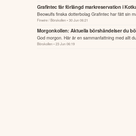
Grafintec får förlängd markreservation i Kotk
Beowulfs finska dotterbolag Grafintec har fått sin ma
Finwire / Börskollen
• 30 Jun 06:21
Morgonkollen: Aktuella börshändelser du bör 
God morgon. Här är en sammanfattning med allt d
Börskollen
• 23 Jun 06:19
börsen.