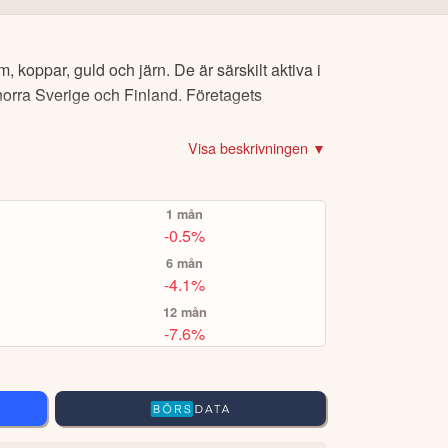
ch PayPal.
r för
CopyTrading
eller
Smart Portfolios
för
 koppar, guld och järn. De är särskilt aktiva i
norra Sverige och Finland. Företagets
t.ex Volvo-aktien eller Bitcoin), om du vill köpa
Visa beskrivningen ▼
er via eToro Academy, nyheter, smidiga verktyg
1 mån
A TOPPINVESTERARE
-0.5%
6 mån
-4.1%
12 mån
-7.6%