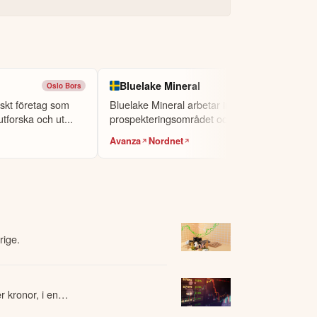
Bluelake Mineral
Oslo Bors
NGM
rskt företag som
Bluelake Mineral arbetar inom
utforska och ut...
prospekteringsområdet och fokuserar på
att utveckl...
Avanza
Nordnet
rige.
 kronor, i en