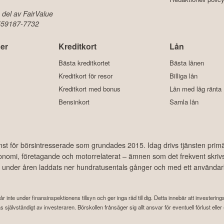
 del av FairValue
 559187-7732
er
Kreditkort
Lån
Bästa kreditkortet
Bästa lånen
Kreditkort för resor
Billiga lån
Kreditkort med bonus
Lån med låg ränta
Bensinkort
Samla lån
änst för börsintresserade som grundades 2015. Idag drivs tjänsten prim
ekonomi, företagande och motorrelaterat – ämnen som det frekvent skriv
har under åren laddats ner hundratusentals gånger och med ett använda
år inte under finansinspektionens tillsyn och ger inga råd till dig. Detta innebär att investeri
attas självständigt av investeraren. Börskollen frånsäger sig allt ansvar för eventuell förlust