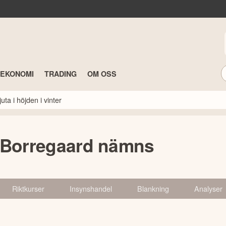
TEKONOMI
TRADING
OM OSS
ta i höjden i vinter
 Borregaard nämns
Riktkurser
Insynshandel
Blankning
Analyser