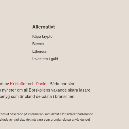
Alternativt
Köpa krypto
Bitcoin
Ethereum
Investera i guld
ärt av
Kristoffer
och
Daniel
. Båda har stor
s nyheter om till Börskollens växande skara läsare.
rbetyg som är bland de bästa i branschen.
ngsbeslut baserade på information som direkt eller indirekt härrörande
 eller skada av vad slag det må vara som grundar sig på användandet