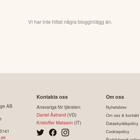
Vi har inte hittat några blogginlägg än.
Kontakta oss
Om oss
ige AB
Ansvariga för tjänsten:
Nyhetsbrev
Daniel Åstrand
(VD)
Om oss & kontakt
e
Kristoffer Matsson
(IT)
Dataskyddspolicy
-5141
Cookiepolicy
.se
Redaktionell polic