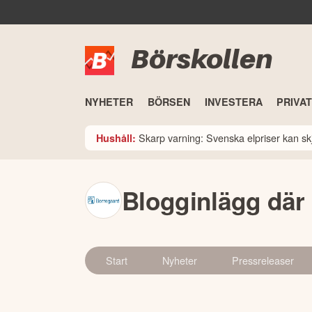
Börskollen
NYHETER
BÖRSEN
INVESTERA
PRIVA
Skarp varning: Svenska elpriser kan skju
Hushåll:
Blogginlägg där
Start
Nyheter
Pressreleaser