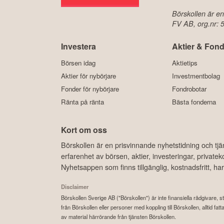
Börskollen är en
FV AB, org.nr:
Investera
Aktier & Fond
Börsen idag
Aktietips
Aktier för nybörjare
Investmentbolag
Fonder för nybörjare
Fondrobotar
Ränta på ränta
Bästa fonderna
Kort om oss
Börskollen är en prisvinnande nyhetstidning och tj
erfarenhet av börsen, aktier, investeringar, privat
Nyhetsappen som finns tillgänglig, kostnadsfritt, 
Disclaimer
Börskollen Sverige AB ("Börskollen") är inte finansiella rådgivare, st
från Börskollen eller personer med koppling till Börskollen, alltid f
av material härrörande från tjänsten Börskollen.