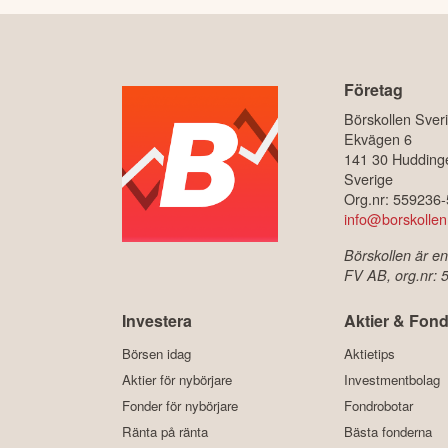
Företag
Börskollen Sver
Ekvägen 6
141 30 Hudding
Sverige
Org.nr: 559236
info@borskollen
Börskollen är en
FV AB, org.nr:
Investera
Aktier & Fond
Börsen idag
Aktietips
Aktier för nybörjare
Investmentbolag
Fonder för nybörjare
Fondrobotar
Ränta på ränta
Bästa fonderna