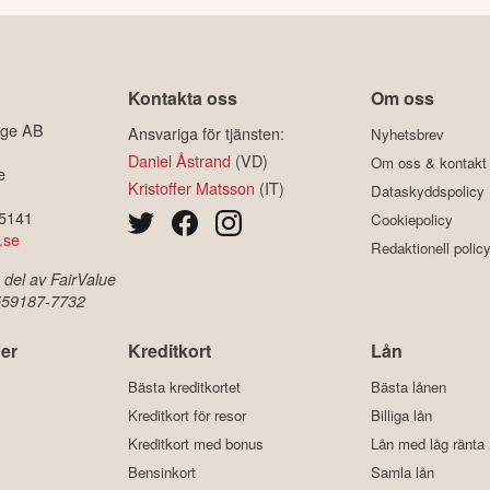
Kontakta oss
Om oss
ige AB
Ansvariga för tjänsten:
Nyhetsbrev
Daniel Åstrand
(VD)
Om oss & kontakt
e
Kristoffer Matsson
(IT)
Dataskyddspolicy
-5141
Cookiepolicy
.se
Redaktionell polic
 del av FairValue
 559187-7732
er
Kreditkort
Lån
Bästa kreditkortet
Bästa lånen
Kreditkort för resor
Billiga lån
Kreditkort med bonus
Lån med låg ränta
Bensinkort
Samla lån