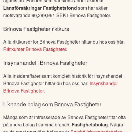
ägarlistan. Fonden som har störst andel aktier är
Länsförsäkringar Fastighetsfond
som har aktier
motsvarande
60,299,951
SEK i
Brinova Fastigheter
.
Brinova Fastigheter
riktkurs
Alla riktkurser för
Brinova Fastigheter
hittar du hos oss här:
Riktkurser
Brinova Fastigheter
.
Insynshandel i
Brinova Fastigheter
Alla insideraffärer samt komplett historik för insynshandel i
Brinova Fastigheter
hittar du hos oss här:
Insynshandel
Brinova Fastigheter
.
Liknande bolag som
Brinova Fastigheter
Många som är intresserade av
Brinova Fastigheter
titar ofta
på andra bolag i samma branch,
Fastighetsbolag
. Några
av de mest populära bolagen är
Samhällsbyggnadsbolag