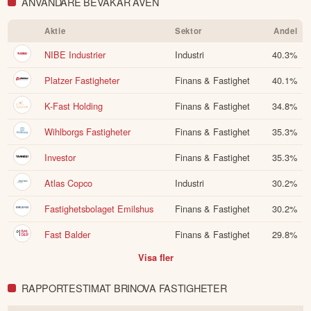
ANVÄNDARE BEVAKAR ÄVEN
Aktie
Sektor
Andel
NIBE Industrier
Industri
40.3
%
Platzer Fastigheter
Finans & Fastighet
40.1
%
K-Fast Holding
Finans & Fastighet
34.8
%
Wihlborgs Fastigheter
Finans & Fastighet
35.3
%
Investor
Finans & Fastighet
35.3
%
Atlas Copco
Industri
30.2
%
Fastighetsbolaget Emilshus
Finans & Fastighet
30.2
%
Fast Balder
Finans & Fastighet
29.8
%
Visa fler
RAPPORTESTIMAT BRINOVA FASTIGHETER