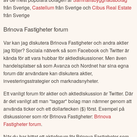
från
Sverige
,
Castellum
från
Sverige
och
Cibus Real Estate
från
Sverige
Brinova Fastigheter
forum
Var kan jag diskutera
Brinova Fastigheter
och andra aktier
jag följer? Sociala nätverk så som Facebook och Twitter är
kända för att vara hubbar för aktiediskussioner. Men även
handelsplatser så som Avanza och Nordnet har sina egna
forum där användare kan diskutera aktier,
investeringsstrategier och marknadsnyheter.
Ett vanligt forum för aktier och aktiediskussion är Twitter. Där
är det vanligt att man "taggar" bolag man nämner genom att
använda ticker och ett dollartecken ($) först. Exempel på
diskussioner som rör
Brinova Fastigheter
:
Brinova
Fastigheter
forum
.
När du har hittat ett aktieforum för
Brinova Fastigheter
som