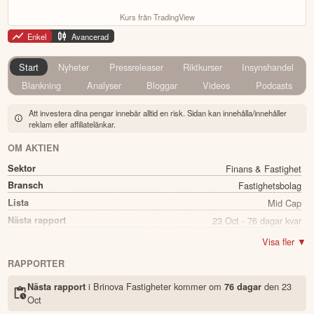
Kurs från TradingView
Enkel
Avancerad
Start
Nyheter
Pressreleaser
Riktkurser
Insynshandel
Blankning
Analyser
Bloggar
Videos
Podcasts
Att investera dina pengar innebär alltid en risk. Sidan kan innehålla/innehåller
reklam eller affiliatelänkar.
OM AKTIEN
Sektor
Finans & Fastighet
Bransch
Fastighetsbolag
Lista
Mid Cap
Nästa rapport
23 Oct - 76 dagar kvar
Utdelning
Nej
Visa fler ▼
Namn
Brinova Fastigheter
RAPPORTER
Ticker
BRIN B
i Brinova Fastigheter kommer
om
den
23
Nästa rapport
76 dagar
Status
Noterad
Oct
Land
Sverige