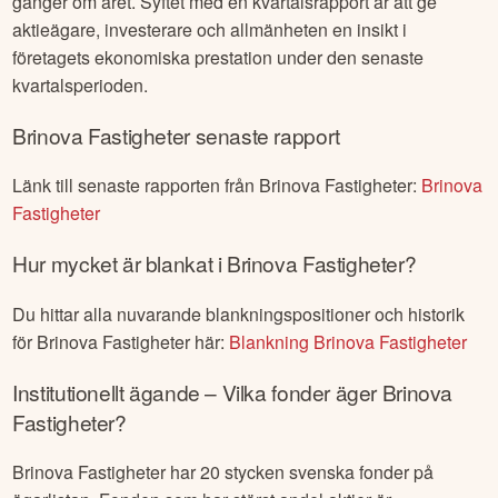
gånger om året. Syftet med en kvartalsrapport är att ge
aktieägare, investerare och allmänheten en insikt i
företagets ekonomiska prestation under den senaste
kvartalsperioden.
Brinova Fastigheter
senaste rapport
Länk till senaste rapporten från
Brinova Fastigheter
:
Brinova
Fastigheter
Hur mycket är blankat i
Brinova Fastigheter
?
Du hittar alla nuvarande blankningspositioner och historik
för
Brinova Fastigheter
här:
Blankning
Brinova Fastigheter
Institutionellt ägande – Vilka fonder äger
Brinova
Fastigheter
?
Brinova Fastigheter
har
20
stycken svenska fonder på