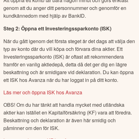
Att öppna ett konto tar bara någon minut och görs enklast
genom att du anger ditt personnummer och genomför en
kundkännedom med hjälp av BankID.
Steg 2: Öppna ett Investeringssparkonto (ISK)
När du gått igenom det första steget är det dags att välja den
typ av konto där du vill köpa och förvara dina aktier. Ett
Investeringssparkonto (ISK) är oftast att rekommendera
framför en vanlig aktiedepå, detta då det ger dig en lägre
beskattning och är smidigare vid deklaration. Du kan öppna
ett ISK hos Avanza när du har loggat in på ditt konto.
Läs mer och öppna ISK hos Avanza
OBS! Om du har tänkt att handla mycket med utländska
aktier kan istället en Kapitalförsäkring (KF) vara att föredra.
Beskattning och deklaration är även här smidig och
påminner om den för ISK.