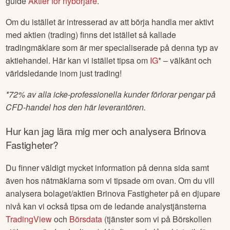
guide
Aktier för nybörjare
.
Om du istället är intresserad av att börja handla mer aktivt
med aktien (trading) finns det istället så kallade
tradingmäklare som är mer specialiserade på denna typ av
aktiehandel. Här kan vi istället tipsa om
IG
* – välkänt och
världsledande inom just trading!
*
72% av alla icke-professionella kunder förlorar pengar på
CFD-handel hos den här leverantören.
Hur kan jag lära mig mer och analysera
Brinova
Fastigheter
?
Du finner väldigt mycket information på denna sida samt
även hos nätmäklarna som vi tipsade om ovan. Om du vill
analysera bolaget/aktien
Brinova Fastigheter
på en djupare
nivå kan vi också tipsa om de ledande analystjänsterna
TradingView
och
Börsdata
(tjänster som vi på Börskollen