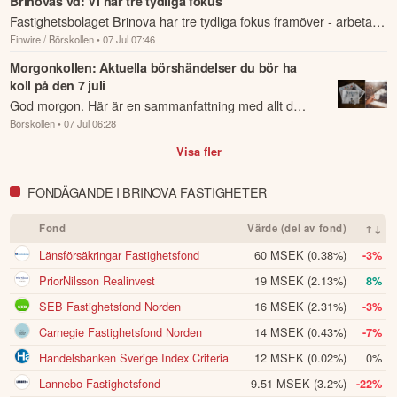
Brinovas vd: Vi har tre tydliga fokus
Genom att vara lyhörda för marknadens behov och fatta välgrundade 
Fastighetsbolaget Brinova har tre tydliga fokus framöver - arbeta
beslut stärker vi Brinovas position och konkurrenskraft över tid.

Finwire / Börskollen
• 07 Jul 07:46
med uthyrning, effektiviseringar och slutligen se över portföljen.
Jag är övertygad om att vi, genom ett nära samarbete med våra 
kunder, medarbetare och partners, kan bygga ett ännu starkare, mer 
Morgonkollen: Aktuella börshändelser du bör ha
lönsamt och framtidsorienterat Brinova.

koll på den 7 juli
Avslutningsvis vill jag rikta ett varmt tack till min företrädare Per 
God morgon. Här är en sammanfattning med allt du
Johansson för en mycket bra introduktion och styrelsen för förtroendet 
Börskollen
• 07 Jul 06:28
behöver veta om nattens händelser och kommande
att få ta över ledarskapet för bolaget.

dagens viktigaste händelser på börsen.
Visa fler
Peter Ullmark, VD

Helsingborg, 7 juli 2026
FONDÄGANDE I BRINOVA FASTIGHETER
Denna summering har tagits fram med hjälp av AI och kan
Fond
Värde (del av fond)
↑↓
därför innehålla förenklingar eller sakna viss information.
Länsförsäkringar Fastighetsfond
60 MSEK
(0.38%)
-3%
Innehållet ska inte ses som investeringsråd eller personlig
rådgivning. Ta alltid del av bolagets fullständiga kvartalsrapport
PriorNilsson Realinvest
19 MSEK
(2.13%)
8%
innan du fattar investeringsbeslut. Historisk avkastning är ingen
SEB Fastighetsfond Norden
16 MSEK
(2.31%)
-3%
garanti för framtida avkastning.
Skulle du upptäcka fel eller
andra förbättringsförslag i materialet är du välkommen att
Carnegie Fastighetsfond Norden
14 MSEK
(0.43%)
-7%
kontakta oss
.
Handelsbanken Sverige Index Criteria
12 MSEK
(0.02%)
0%
Lannebo Fastighetsfond
9.51 MSEK
(3.2%)
-22%
Öppna rapport (PDF)