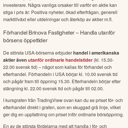
investerare. Några vanliga orsaker till varför en aktie kan
stiga i pris är: Positiva nyheter, ökad efterfrågan, generell
marktillväxt eller utdelningar och återköp av aktier m.fl.
Förhandel
Brinova Fastigheter
– Handla utanför
börsens öppettider
De största USA-börserna erbjuder
handel i amerikanska
aktier även
utanför ordinarie handelstider
(kl. 15.30-
22.00 svensk tid) – något som kallas för förhandel och
efterhandel. Förhandeln i USA börjar kl. 10.00 svensk tid
och pågår fram till öppning 15.30. Efterhandeln börjar efter
stängning kl. 22.00 svensk tid och pågår till 02.00.
I kursgrafen från TradingView ovan kan du se priset för- och
efterhandel direkt i grafen, som en skuggad grå linje, vilket
ger dig en uppfattning om priset inför ordinarie börsöppning.
En av de största fördelarna med att handla i för- och