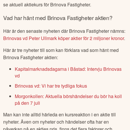
se aktuell aktiekurs för
Brinova Fastigheter
.
Vad har hänt med
Brinova Fastigheter
aktien?
Här är den senaste nyheten där
Brinova Fastigheter
nämns:
Brinovas vd Peter Ullmark köper aktier för 2 miljoner kronor
.
Här är tre nyheter till som kan förklara vad som hänt med
Brinova Fastigheter
aktien:
Kapitalmarknadsdagarna i Båstad: Intervju Brinovas
vd
Brinovas vd: Vi har tre tydliga fokus
Morgonkollen: Aktuella börshändelser du bör ha koll
på den 7 juli
Man kan inte alltid härleda en kursreaktion i en aktie till
nyheter. Även om nyheter och händelser ofta har en
påverkan på en akties pris, finns det flera faktorer och