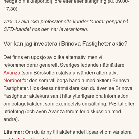
hedga din aktieportfölj före eller efter stängning (kl. 09.00-
17.30).
72% av alla icke-professionella kunder förlorar pengar på
CFD-handel hos den här leverantören.
Var kan jag investera i
Brinova Fastigheter
aktie?
Det finns en uppsjö av olika alternativ, men vi
rekommenderar generellt Sveriges ledande nätmäklare
Avanza
(som Börskollen själva använder) alternativt
Nordnet
för den som vill börja handla med aktier i
Brinova
Fastigheter
. Hos dessa nätmäklare kan du även se
Brinova
Fastigheter
aktiekurs samt hitta ytterligare bra information
om bolaget/aktien, som exempelvis omsättning, P/E-tal eller
utdelning (och även Avanza forum för diskussion med
andra).
Läs mer:
Om du är ny till aktiehandel tipsar vi om vår stora