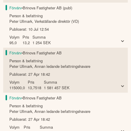
Förvärv
•
Brinova Fastigheter AB (publ)
Person & befattning
Peter Ullmark
,
Verkställande direktör (VD)
Publicerat:
10 Jul 12:54
Volym
Pris
Summa
95,0
13,2
1 254
SEK
Förvärv
•
Brinova Fastigheter AB
Person & befattning
Peter Ullmark
,
Annan ledande befattningshavare
Publicerat:
27 Apr 18:42
Volym
Pris
Summa
115000,0
13,7518
1 581 457
SEK
Förvärv
•
Brinova Fastigheter AB
Person & befattning
Peter Ullmark
,
Annan ledande befattningshavare
Publicerat:
27 Apr 18:42
Volym
Pris
Summa