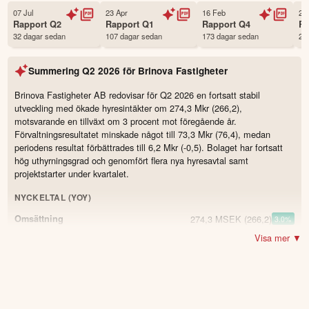
Första handelsdag
19 Nov 2003
07 Jul
23 Apr
16 Feb
24
Rapport
Q2
Rapport
Q1
Rapport
Q4
R
Antal ägare Avanza
1,545 st
32 dagar sedan
107 dagar sedan
173 dagar sedan
28
Antal ägare Nordnet
306 st
Källa:
Börsdata
Summering
Q2 2026
för
Brinova Fastigheter
Brinova Fastigheter AB redovisar för Q2 2026 en fortsatt stabil
utveckling med ökade hyresintäkter om 274,3 Mkr (266,2),
motsvarande en tillväxt om 3 procent mot föregående år.
Förvaltningsresultatet minskade något till 73,3 Mkr (76,4), medan
periodens resultat förbättrades till 6,2 Mkr (-0,5). Bolaget har fortsatt
hög uthyrningsgrad och genomfört flera nya hyresavtal samt
projektstarter under kvartalet.
NYCKELTAL (YOY)
274,3 MSEK
(266,2)
Omsättning
3.0
%
Visa mer ▼
73,3 MSEK
(76,4)
Resultat
-4.1
%
180,5 MSEK
(186,4)
Driftsöverskott
-3.2
%
65,8 %
(70)
Överskottsgrad
-4.2
94,6 %
(94,1)
Ekonomisk uthyrningsgrad
0.5