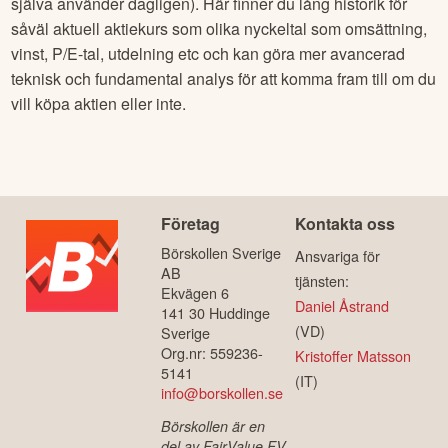
själva använder dagligen). Här finner du lång historik för
såväl aktuell aktiekurs som olika nyckeltal som omsättning,
vinst, P/E-tal, utdelning etc och kan göra mer avancerad
teknisk och fundamental analys för att komma fram till om du
vill köpa aktien eller inte.
Företag
Kontakta oss
Börskollen Sverige
Ansvariga för
AB
tjänsten:
Ekvägen 6
Daniel Åstrand
141 30 Huddinge
(VD)
Sverige
Org.nr: 559236-
Kristoffer Matsson
5141
(IT)
info@borskollen.se
Börskollen är en
del av FairValue FV