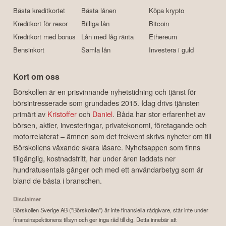
Bästa kreditkortet
Bästa lånen
Köpa krypto
Kreditkort för resor
Billiga lån
Bitcoin
Kreditkort med bonus
Lån med låg ränta
Ethereum
Bensinkort
Samla lån
Investera i guld
Kort om oss
Börskollen är en prisvinnande nyhetstidning och tjänst för
börsintresserade som grundades 2015. Idag drivs tjänsten
primärt av
Kristoffer
och
Daniel
. Båda har stor erfarenhet av
börsen, aktier, investeringar, privatekonomi, företagande och
motorrelaterat – ämnen som det frekvent skrivs nyheter om till
Börskollens växande skara läsare. Nyhetsappen som finns
tillgänglig, kostnadsfritt, har under åren laddats ner
hundratusentals gånger och med ett användarbetyg som är
bland de bästa i branschen.
Disclaimer
Börskollen Sverige AB ("Börskollen") är inte finansiella rådgivare, står inte under
finansinspektionens tillsyn och ger inga råd till dig. Detta innebär att