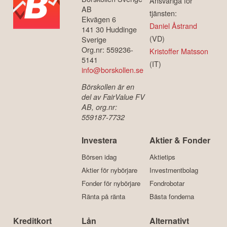
Ansvariga för
AB
tjänsten:
Ekvägen 6
Daniel Åstrand
141 30 Huddinge
(VD)
Sverige
Org.nr: 559236-
Kristoffer Matsson
5141
(IT)
info@borskollen.se
Börskollen är en
del av FairValue FV
AB, org.nr:
559187-7732
Investera
Aktier & Fonder
Börsen idag
Aktietips
Aktier för nybörjare
Investmentbolag
Fonder för nybörjare
Fondrobotar
Ränta på ränta
Bästa fonderna
Kreditkort
Lån
Alternativt