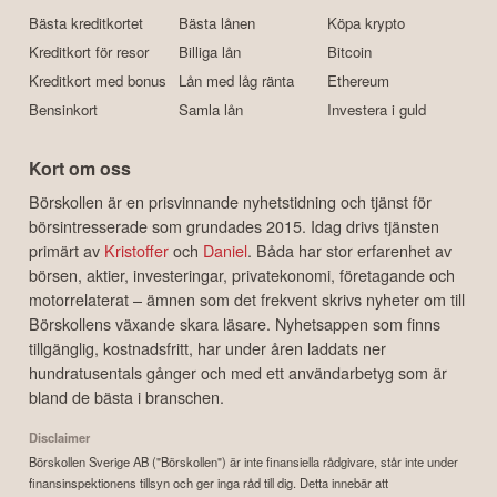
Bästa kreditkortet
Bästa lånen
Köpa krypto
Kreditkort för resor
Billiga lån
Bitcoin
Kreditkort med bonus
Lån med låg ränta
Ethereum
Bensinkort
Samla lån
Investera i guld
Kort om oss
Börskollen är en prisvinnande nyhetstidning och tjänst för
börsintresserade som grundades 2015. Idag drivs tjänsten
primärt av
Kristoffer
och
Daniel
. Båda har stor erfarenhet av
börsen, aktier, investeringar, privatekonomi, företagande och
motorrelaterat – ämnen som det frekvent skrivs nyheter om till
Börskollens växande skara läsare. Nyhetsappen som finns
tillgänglig, kostnadsfritt, har under åren laddats ner
hundratusentals gånger och med ett användarbetyg som är
bland de bästa i branschen.
Disclaimer
Börskollen Sverige AB ("Börskollen") är inte finansiella rådgivare, står inte under
finansinspektionens tillsyn och ger inga råd till dig. Detta innebär att