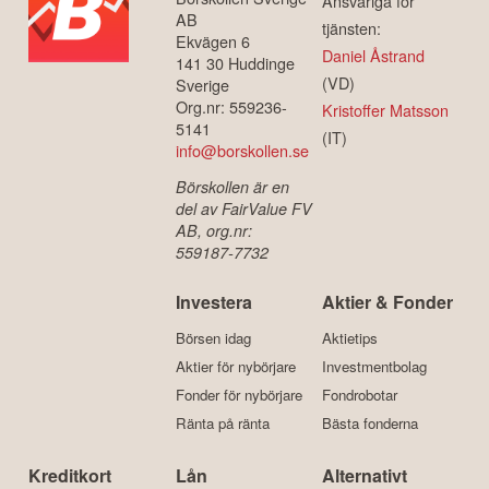
Ansvariga för
AB
tjänsten:
Ekvägen 6
Daniel Åstrand
141 30 Huddinge
(VD)
Sverige
Org.nr: 559236-
Kristoffer Matsson
5141
(IT)
info@borskollen.se
Börskollen är en
del av FairValue FV
AB, org.nr:
559187-7732
Investera
Aktier & Fonder
Börsen idag
Aktietips
Aktier för nybörjare
Investmentbolag
Fonder för nybörjare
Fondrobotar
Ränta på ränta
Bästa fonderna
Kreditkort
Lån
Alternativt