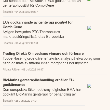
Det senaste från BioStock » EUs godkännande av
genterapi positivt för CombiGene
» BiBBInstruments har slutfört studie i
Biostock
• 04 Aug 2022 08:37
urinblåsecancer » ...
EUs godkännande av genterapi positivt för
CombiGene
Nyligen beviljades PTC Therapeutics
marknadsföringstillstånd av Europeiska
kommissionen för genterapin Upstaza för
Biostock
• 04 Aug 2022 08:03
behandling av en ovanlig ...
Trading Direkt: Om veckans vinnare och förlorare
Tobbe Rosén gjorde därefter teknisk analys på elva bolag som
hade önskats av tittarna innan morgonens börsnyheter
sammanfattades.
Privata Affärer
• 08 Jul 2022 10:47
BioMarins genterapibehandling erhåller EU-
godkännande
Den europeiska läkemedelsmyndigheten EMA har
godkänt BioMarins genterapi för behandling av
hemofili A.
Biostock
• 28 Jun 2022 07:01