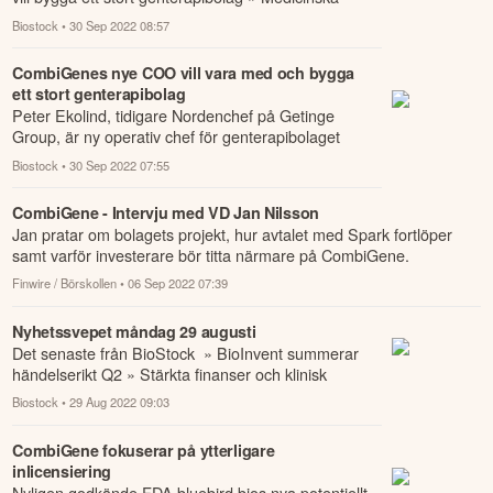
framsteg ger hopp för långtidscovid » Långti...
Biostock
• 30 Sep 2022 08:57
CombiGenes nye COO vill vara med och bygga
ett stort genterapibolag
Peter Ekolind, tidigare Nordenchef på Getinge
Group, är ny operativ chef för genterapibolaget
CombiGene.
Biostock
• 30 Sep 2022 07:55
CombiGene - Intervju med VD Jan Nilsson
Jan pratar om bolagets projekt, hur avtalet med Spark fortlöper
samt varför investerare bör titta närmare på CombiGene.
Finwire / Börskollen
• 06 Sep 2022 07:39
Nyhetssvepet måndag 29 augusti
Det senaste från BioStock » BioInvent summerar
händelserikt Q2 » Stärkta finanser och klinisk
utveckling under Scandion Oncologys Q2 » Com...
Biostock
• 29 Aug 2022 09:03
CombiGene fokuserar på ytterligare
inlicensiering
Nyligen godkände FDA bluebird bios nya potentiellt