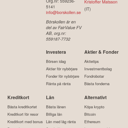
Org.nr: 559236-
Kristoffer Matsson
5141
(IT)
info@borskollen.se
Börskollen är en
del av FairValue FV
AB, org.nr:
559187-7732
Investera
Aktier & Fonder
Börsen idag
Aktietips
Aktier för nybörjare
Investmentbolag
Fonder för nybörjare
Fondrobotar
Ränta på ränta
Bästa fonderna
Kreditkort
Lån
Alternativt
Bästa kreditkortet
Bästa lånen
Köpa krypto
Kreditkort för resor
Billiga lån
Bitcoin
Kreditkort med bonus
Lån med låg ränta
Ethereum