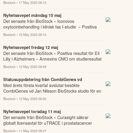
behandling av svåra kroniska smärttillstå...
Biostock
• 17 May 2023 06:15
Nyhetssvepet måndag 15 maj
Det senaste från BioStock » Iconovos
oxytocinbehandling i klinisk fas I-studie » Positiva
resultat för Eli Lilly i Alzheimers » Annexins CM...
Biostock
• 15 May 2023 09:10
Nyhetssvepet fredag 12 maj
Det senaste från BioStock » Positiva resultat för Eli
Lilly i Alzheimers » Annexins CMO om studieresultat
och deltagande i ARVO » Statusuppd...
Biostock
• 12 May 2023 08:49
Statusuppdatering från CombiGenes vd
Med årets första kvartal avslutat besökte
CombiGenes vd Jan Nilsson BioStocks studio för en
statusuppdatering kring genterapibolagets projek...
Biostock
• 12 May 2023 06:50
Nyhetssvepet torsdag 11 maj
Det senaste från BioStock » Curasight säkrar
globalt licensavtal för uTRACE i prostatacancer
» Saudimarknaden öppnar sig för Chordate
Biostock
• 11 May 2023 08:47