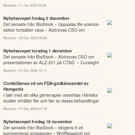
av Zyneyros behandlingar av kroniska smärttill...
Biostock
• 11 Jan 2023 09:49
Nyhetssvepet fredag 2 december
Det senaste från BioStock » Uppsalas life science-
sektor fortsätter växa » Alzinovas CSO om
presentationen av ALZ-201 på CTAD » Curasight
Biostock
• 02 Dec 2022 09:56
f...
Nyhetssvepet torsdag 1 december
Det senaste från BioStock » Alzinovas CSO om
presentationen av ALZ-201 på CTAD » Curasight
förväntansfulla inför fas II-resultat i hjärncan...
Biostock
• 01 Dec 2022 10:11
CombiGenes vd om FDA-godkännandet av
Hemgenix
I takt med att olika genterapier utvecklas i kliniska
studier erhåller fler och fler av dessa behandlingar
marknadsgodkännande från U.
Biostock
• 01 Dec 2022 07:16
Nyhetssvepet fredag 18 november
Det senaste från BioStock » Idogens tf vd
kommenterar emissionen » WntResearch om