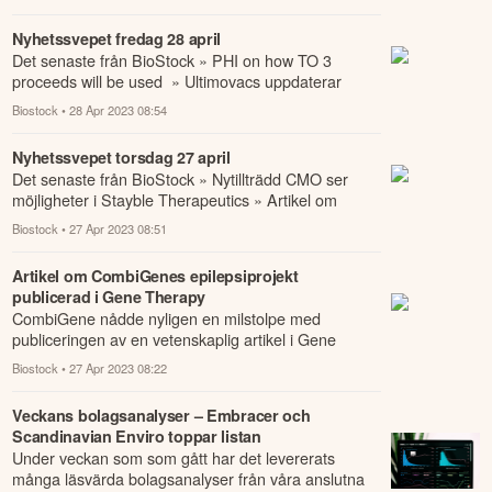
» FDA...
Nyhetssvepet fredag 28 april
Det senaste från BioStock » PHI on how TO 3
proceeds will be used » Ultimovacs uppdaterar
tidslinjen för INITIUM-studien » Nytillträdd CMO...
Biostock
• 28 Apr 2023 08:54
Nyhetssvepet torsdag 27 april
Det senaste från BioStock » Nytillträdd CMO ser
möjligheter i Stayble Therapeutics » Artikel om
CombiGenes epilepsiprojekt publicerad i Gene...
Biostock
• 27 Apr 2023 08:51
Artikel om CombiGenes epilepsiprojekt
publicerad i Gene Therapy
CombiGene nådde nyligen en milstolpe med
publiceringen av en vetenskaplig artikel i Gene
Therapy, en av Nature Publishing Groups
Biostock
• 27 Apr 2023 08:22
tidskrifter...
Veckans bolagsanalyser – Embracer och
Scandinavian Enviro toppar listan
Under veckan som som gått har det levererats
många läsvärda bolagsanalyser från våra anslutna