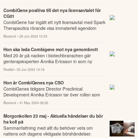
CombiGene positiva till det nya licensavtalet för
CG01
CombiGene har ingått ett nytt licensavtal med Spark
Therapeutics rörande viss immateriell egendom
kopplat till epilepsiprojektet CG01.
Biostock
• 26 Jun 2024 10:33
Hon ska leda Combigene mot nya genombrott
Med 20 år på nacken i biotechbranschen går
genterapiexperten Annika Ericsson in som ny
forskningschef på Combigene.
Realtid
• 03 Jun 2024 13:18
Hon är CombiGenes nya CSO
CombiGenes tidigare Director Preclinical
Development Annika Ericsson tar över rollen som
bolagets Chief Scientific Officer.
Biostock
• 31 May 2024 08:26
Morgonkollen 23 maj - Aktuella händelser du bör
ha koll på
Sammanfattning med allt du behöver veta om
nattens och dagens viktigaste börshändelser.