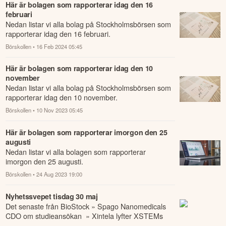
Här är bolagen som rapporterar idag den 16
februari
Nedan listar vi alla bolag på Stockholmsbörsen som
rapporterar idag den 16 februari.
Börskollen
• 16 Feb 2024 05:45
Här är bolagen som rapporterar idag den 10
november
Nedan listar vi alla bolag på Stockholmsbörsen som
rapporterar idag den 10 november.
Börskollen
• 10 Nov 2023 05:45
Här är bolagen som rapporterar imorgon den 25
augusti
Nedan listar vi alla bolagen som rapporterar
imorgon den 25 augusti.
Börskollen
• 24 Aug 2023 19:00
Nyhetssvepet tisdag 30 maj
Det senaste från BioStock » Spago Nanomedicals
CDO om studieansökan » Xintela lyfter XSTEMs
unika egenskaper » Snart inleds BioStock Life ...