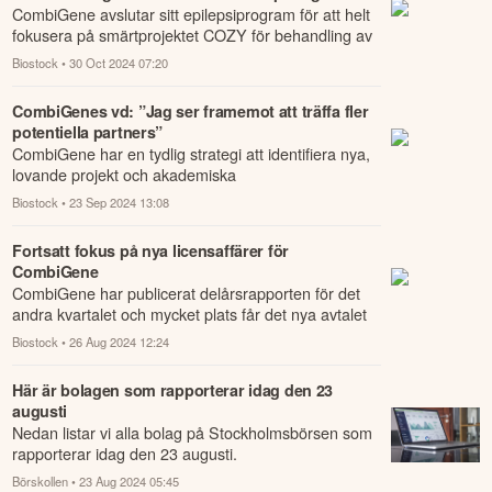
CombiGene avslutar sitt epilepsiprogram för att helt
fokusera på smärtprojektet COZY för behandling av
kronisk smärta.
Biostock
• 30 Oct 2024 07:20
CombiGenes vd: ”Jag ser framemot att träffa fler
potentiella partners”
CombiGene har en tydlig strategi att identifiera nya,
lovande projekt och akademiska
forskningssamarbeten, men även att finna en ny
Biostock
• 23 Sep 2024 13:08
utveckli...
Fortsatt fokus på nya licensaffärer för
CombiGene
CombiGene har publicerat delårsrapporten för det
andra kvartalet och mycket plats får det nya avtalet
med Spark rörande epilepsiprojektet CG...
Biostock
• 26 Aug 2024 12:24
Här är bolagen som rapporterar idag den 23
augusti
Nedan listar vi alla bolag på Stockholmsbörsen som
rapporterar idag den 23 augusti.
Börskollen
• 23 Aug 2024 05:45