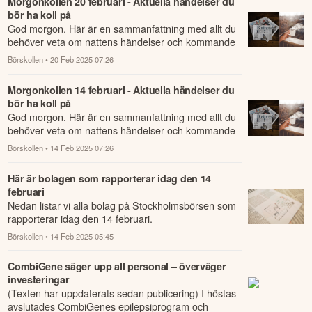
Morgonkollen 20 februari - Aktuella händelser du
bör ha koll på
God morgon. Här är en sammanfattning med allt du
behöver veta om nattens händelser och kommande
dagens viktigaste händelser på börsen.
Börskollen
• 20 Feb 2025 07:26
Morgonkollen 14 februari - Aktuella händelser du
bör ha koll på
God morgon. Här är en sammanfattning med allt du
behöver veta om nattens händelser och kommande
dagens viktigaste händelser på börsen.
Börskollen
• 14 Feb 2025 07:26
Här är bolagen som rapporterar idag den 14
februari
Nedan listar vi alla bolag på Stockholmsbörsen som
rapporterar idag den 14 februari.
Börskollen
• 14 Feb 2025 05:45
CombiGene säger upp all personal – överväger
investeringar
(Texten har uppdaterats sedan publicering) I höstas
avslutades CombiGenes epilepsiprogram och