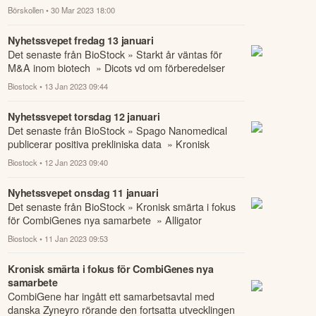
analyshus och banker.
Börskollen
• 30 Mar 2023 18:00
Nyhetssvepet fredag 13 januari
Det senaste från BioStock » Starkt år väntas för
M&A inom biotech » Dicots vd om förberedelser
inför klinik och emission » Spago Nanomedic...
Biostock
• 13 Jan 2023 09:44
Nyhetssvepet torsdag 12 januari
Det senaste från BioStock » Spago Nanomedical
publicerar positiva prekliniska data » Kronisk
smärta i fokus för CombiGenes nya samarbete »...
Biostock
• 12 Jan 2023 09:40
Nyhetssvepet onsdag 11 januari
Det senaste från BioStock » Kronisk smärta i fokus
för CombiGenes nya samarbete » Alligator
Bioscience extends collaboration with Orion Cor...
Biostock
• 11 Jan 2023 09:53
Kronisk smärta i fokus för CombiGenes nya
samarbete
CombiGene har ingått ett samarbetsavtal med
danska Zyneyro rörande den fortsatta utvecklingen