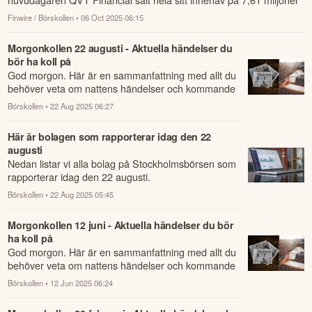
aktier, mots...
Finwire / Börskollen
• 06 Oct 2025 06:15
Morgonkollen 22 augusti - Aktuella händelser du
bör ha koll på
God morgon. Här är en sammanfattning med allt du
behöver veta om nattens händelser och kommande
dagens viktigaste händelser på börsen.
Börskollen
• 22 Aug 2025 06:27
Här är bolagen som rapporterar idag den 22
augusti
Nedan listar vi alla bolag på Stockholmsbörsen som
rapporterar idag den 22 augusti.
Börskollen
• 22 Aug 2025 05:45
Morgonkollen 12 juni - Aktuella händelser du bör
ha koll på
God morgon. Här är en sammanfattning med allt du
behöver veta om nattens händelser och kommande
dagens viktigaste händelser på börsen.
Börskollen
• 12 Jun 2025 06:24