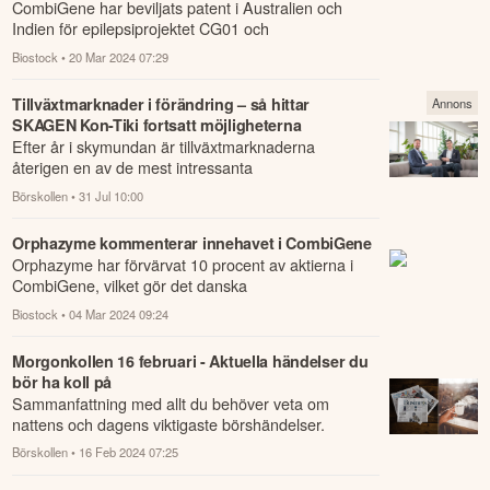
CombiGene har beviljats patent i Australien och
Indien för epilepsiprojektet CG01 och
invändningstiden passerades nyligen.
Biostock
• 20 Mar 2024 07:29
Tillväxtmarknader i förändring – så hittar
Annons
SKAGEN Kon-Tiki fortsatt möjligheterna
Efter år i skymundan är tillväxtmarknaderna
återigen en av de mest intressanta
investeringsmiljöerna.
Börskollen
• 31 Jul 10:00
Orphazyme kommenterar innehavet i CombiGene
Orphazyme har förvärvat 10 procent av aktierna i
CombiGene, vilket gör det danska
investmentbolaget till en av de största aktieägarna.
Biostock
• 04 Mar 2024 09:24
Morgonkollen 16 februari - Aktuella händelser du
bör ha koll på
Sammanfattning med allt du behöver veta om
nattens och dagens viktigaste börshändelser.
Börskollen
• 16 Feb 2024 07:25