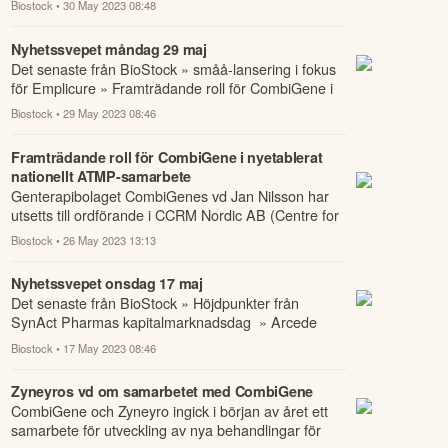
Biostock
• 30 May 2023 08:48
Nyhetssvepet måndag 29 maj
Det senaste från BioStock » småå-lansering i fokus
för Emplicure » Framträdande roll för CombiGene i
nyetablerat nationellt ATMP-samarbete ...
Biostock
• 29 May 2023 08:46
Framträdande roll för CombiGene i nyetablerat
nationellt ATMP-samarbete
Genterapibolaget CombiGenes vd Jan Nilsson har
utsetts till ordförande i CCRM Nordic AB (Centre for
Commercialization of Regenerative Medici...
Biostock
• 26 May 2023 13:13
Nyhetssvepet onsdag 17 maj
Det senaste från BioStock » Höjdpunkter från
SynAct Pharmas kapitalmarknadsdag » Arcede
närmar sig dosering i tox-studie » Aqilion bryter d...
Biostock
• 17 May 2023 08:46
Zyneyros vd om samarbetet med CombiGene
CombiGene och Zyneyro ingick i början av året ett
samarbete för utveckling av nya behandlingar för