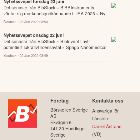
Nyhetssvepet torsdag 23 juni
Det senaste från BioStock » BiBBInstruments
väntar sig marknadsgodkännande i USA 2023 » Ny
ledning i Cyxone » BioInvent i nytt potentiellt ...
Biostock
• 23 Jun 2022 08:50
Nyhetssvepet onsdag 22 juni
Det senaste från BioStock » BioInvent i nytt
potentiellt lukrativt licensavtal » Spago Nanomedical
tar kliv med kapitalinjektion » CombiGen...
Biostock
• 22 Jun 2022 08:49
Företag
Kontakta oss
Börskollen Sverige
Ansvariga för
AB
tjänsten:
Ekvägen 6
Daniel Åstrand
141 30 Huddinge
(VD)
Sverige