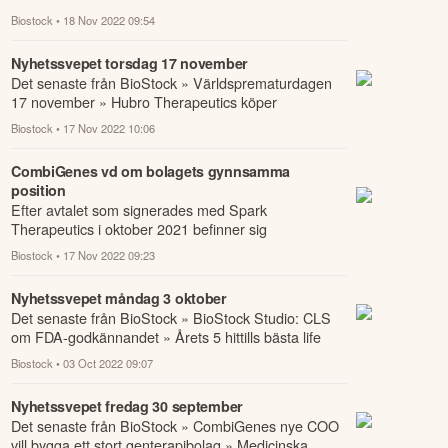
NeoFox-studien och nyemission »
Biostock
• 18 Nov 2022 09:54
Världsprematurdagen 17 nov...
Nyhetssvepet torsdag 17 november
Det senaste från BioStock » Världsprematurdagen
17 november » Hubro Therapeutics köper
tilläggsbehandling av Targovax » CombiGenes vd
Biostock
• 17 Nov 2022 10:06
om bol...
CombiGenes vd om bolagets gynnsamma
position
Efter avtalet som signerades med Spark
Therapeutics i oktober 2021 befinner sig
CombiGene i en särskilt gynnsam position – så
Biostock
• 17 Nov 2022 09:23
mycket står kl...
Nyhetssvepet måndag 3 oktober
Det senaste från BioStock » BioStock Studio: CLS
om FDA-godkännandet » Årets 5 hittills bästa life
science-aktier » NLSDays: Sprint Bioscien...
Biostock
• 03 Oct 2022 09:07
Nyhetssvepet fredag 30 september
Det senaste från BioStock » CombiGenes nye COO
vill bygga ett stort genterapibolag » Medicinska