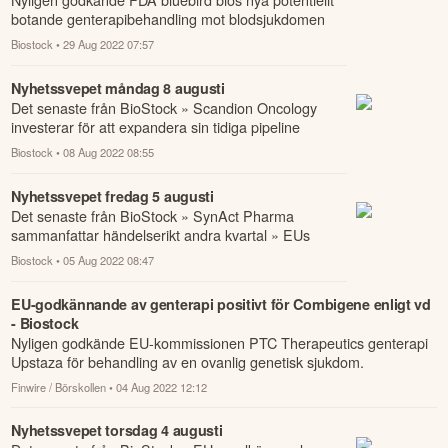
botande genterapibehandling mot blodsjukdomen
beta-thalassemi, en behandling som kan komm...
Biostock
• 29 Aug 2022 07:57
Nyhetssvepet måndag 8 augusti
Det senaste från BioStock » Scandion Oncology
investerar för att expandera sin tidiga pipeline
» Hälften av patienterna rekryterade i Alzino...
Biostock
• 08 Aug 2022 08:55
Nyhetssvepet fredag 5 augusti
Det senaste från BioStock » SynAct Pharma
sammanfattar händelserikt andra kvartal » EUs
godkännande av genterapi positivt för CombiGene
Biostock
• 05 Aug 2022 08:47
» B...
EU-godkännande av genterapi positivt för Combigene enligt vd
- Biostock
Nyligen godkände EU-kommissionen PTC Therapeutics genterapi
Upstaza för behandling av en ovanlig genetisk sjukdom.
Finwire / Börskollen
• 04 Aug 2022 12:12
Nyhetssvepet torsdag 4 augusti