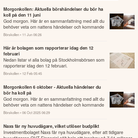
Morgonkollen: Aktuella börshändelser du bör ha
koll på den 11 juni
God morgon. Här är en sammanfattning med allt du
behöver veta om nattens händelser och kommande
dagens viktigaste händelser på börsen.
Börskollen
• 11 Jun 06:26
Här är bolagen som rapporterar idag den 12
februari
Nedan listar vi alla bolag på Stockholmsbörsen som
rapporterar idag den 12 februari.
Börskollen
• 12 Feb 05:45
Morgonkollen 6 oktober - Aktuella händelser du
bör ha koll på
God morgon. Här är en sammanfattning med allt du
behöver veta om nattens händelser och kommande
dagens viktigaste händelser på börsen.
Börskollen
• 06 Oct 2025 06:29
Naxs får ny huvudägare, vilket utlöser budplikt
Investmentbolaget Naxs får nya huvudägare, efter att tidigare
huvudägaren QVT Financial sålt hela sitt innehav på 7,61 miljoner