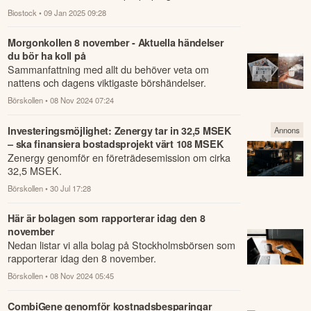
bolaget tillkännagav ett kostnadsbesparingspro...
Biostock
• 09 Jan 2025 09:28
Morgonkollen 8 november - Aktuella händelser
du bör ha koll på
Sammanfattning med allt du behöver veta om
nattens och dagens viktigaste börshändelser.
Börskollen
• 08 Nov 2024 07:24
Investeringsmöjlighet: Zenergy tar in 32,5 MSEK
Annons
– ska finansiera bostadsprojekt värt 108 MSEK
Zenergy genomför en företrädesemission om cirka
32,5 MSEK.
Börskollen
• 30 Jul 17:28
Här är bolagen som rapporterar idag den 8
november
Nedan listar vi alla bolag på Stockholmsbörsen som
rapporterar idag den 8 november.
Börskollen
• 08 Nov 2024 05:45
CombiGene genomför kostnadsbesparingar