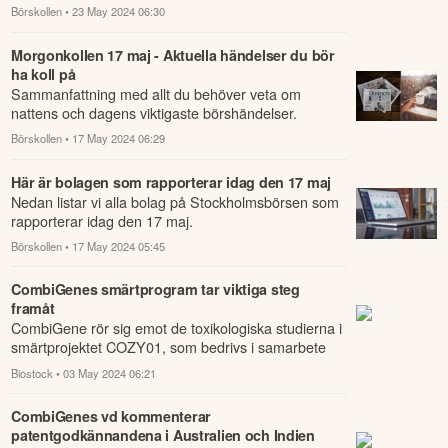
Börskollen
• 23 May 2024 06:30
Morgonkollen 17 maj - Aktuella händelser du bör
ha koll på
Sammanfattning med allt du behöver veta om
nattens och dagens viktigaste börshändelser.
Börskollen
• 17 May 2024 06:29
Här är bolagen som rapporterar idag den 17 maj
Nedan listar vi alla bolag på Stockholmsbörsen som
rapporterar idag den 17 maj.
Börskollen
• 17 May 2024 05:45
CombiGenes smärtprogram tar viktiga steg
framåt
CombiGene rör sig emot de toxikologiska studierna i
smärtprojektet COZY01, som bedrivs i samarbete
med det danska bioteknikbolaget Zyneyro.
Biostock
• 03 May 2024 06:21
CombiGenes vd kommenterar
patentgodkännandena i Australien och Indien