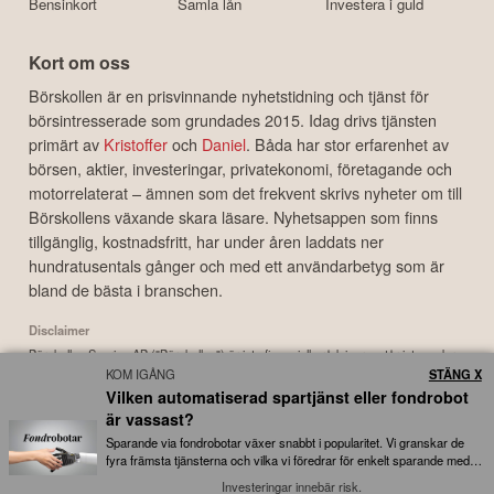
Bensinkort
Samla lån
Investera i guld
Kort om oss
Börskollen är en prisvinnande nyhetstidning och tjänst för
börsintresserade som grundades 2015. Idag drivs tjänsten
primärt av
Kristoffer
och
Daniel
. Båda har stor erfarenhet av
börsen, aktier, investeringar, privatekonomi, företagande och
motorrelaterat – ämnen som det frekvent skrivs nyheter om till
Börskollens växande skara läsare. Nyhetsappen som finns
tillgänglig, kostnadsfritt, har under åren laddats ner
hundratusentals gånger och med ett användarbetyg som är
bland de bästa i branschen.
Disclaimer
Börskollen Sverige AB ("Börskollen") är inte finansiella rådgivare, står inte under
KOM IGÅNG
STÄNG X
finansinspektionens tillsyn och ger inga råd till dig. Detta innebär att
Vilken automatiserad spartjänst eller fondrobot
investeringsbeslut baserade på information som direkt eller indirekt härrörande
från Börskollen eller personer med koppling till Börskollen, alltid fattas
är vassast?
självständigt av investeraren. Börskollen frånsäger sig allt ansvar för eventuell
Sparande via fondrobotar växer snabbt i popularitet. Vi granskar de
förlust eller skada av vad slag det må vara som grundar sig på användandet av
fyra främsta tjänsterna och vilka vi föredrar för enkelt sparande med
låga avgifter...
material härrörande från tjänsten Börskollen.
Investeringar innebär risk.