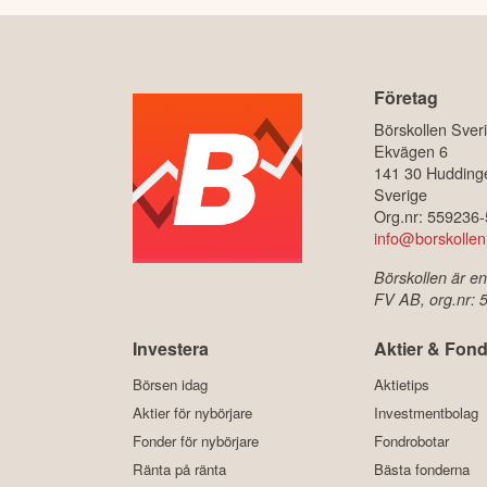
Företag
Börskollen Sver
Ekvägen 6
141 30 Hudding
Sverige
Org.nr: 559236
info@borskollen
Börskollen är en
FV AB, org.nr:
Investera
Aktier & Fond
Börsen idag
Aktietips
Aktier för nybörjare
Investmentbolag
Fonder för nybörjare
Fondrobotar
Ränta på ränta
Bästa fonderna