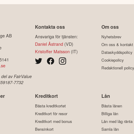
Kontakta oss
Om oss
ige AB
Ansvariga för tjänsten:
Nyhetsbrev
Daniel Åstrand
(VD)
Om oss & kontakt
e
Kristoffer Matsson
(IT)
Dataskyddspolicy
-5141
Cookiepolicy
.se
Redaktionell polic
 del av FairValue
 559187-7732
er
Kreditkort
Lån
Bästa kreditkortet
Bästa lånen
Kreditkort för resor
Billiga lån
Kreditkort med bonus
Lån med låg ränta
Bensinkort
Samla lån