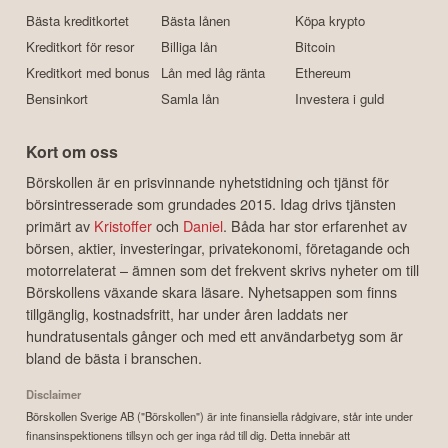
Bästa kreditkortet
Bästa lånen
Köpa krypto
Kreditkort för resor
Billiga lån
Bitcoin
Kreditkort med bonus
Lån med låg ränta
Ethereum
Bensinkort
Samla lån
Investera i guld
Kort om oss
Börskollen är en prisvinnande nyhetstidning och tjänst för
börsintresserade som grundades 2015. Idag drivs tjänsten
primärt av
Kristoffer
och
Daniel
. Båda har stor erfarenhet av
börsen, aktier, investeringar, privatekonomi, företagande och
motorrelaterat – ämnen som det frekvent skrivs nyheter om till
Börskollens växande skara läsare. Nyhetsappen som finns
tillgänglig, kostnadsfritt, har under åren laddats ner
hundratusentals gånger och med ett användarbetyg som är
bland de bästa i branschen.
Disclaimer
Börskollen Sverige AB ("Börskollen") är inte finansiella rådgivare, står inte under
finansinspektionens tillsyn och ger inga råd till dig. Detta innebär att