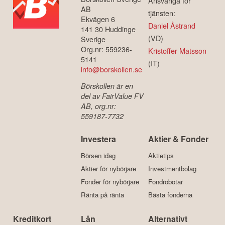
Ansvariga för
AB
tjänsten:
Ekvägen 6
Daniel Åstrand
141 30 Huddinge
(VD)
Sverige
Org.nr: 559236-
Kristoffer Matsson
5141
(IT)
info@borskollen.se
Börskollen är en
del av FairValue FV
AB, org.nr:
559187-7732
Investera
Aktier & Fonder
Börsen idag
Aktietips
Aktier för nybörjare
Investmentbolag
Fonder för nybörjare
Fondrobotar
Ränta på ränta
Bästa fonderna
Kreditkort
Lån
Alternativt