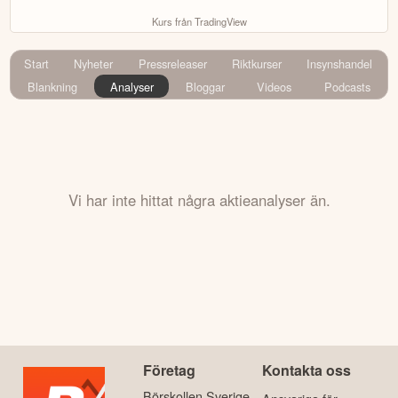
Kurs från TradingView
Start
Nyheter
Pressreleaser
Riktkurser
Insynshandel
Blankning
Analyser
Bloggar
Videos
Podcasts
Vi har inte hittat några aktieanalyser än.
Företag
Kontakta oss
Börskollen Sverige