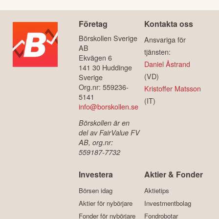
Företag
Kontakta oss
Börskollen Sverige
Ansvariga för
AB
tjänsten:
Ekvägen 6
Daniel Åstrand
141 30 Huddinge
(VD)
Sverige
Org.nr: 559236-
Kristoffer Matsson
5141
(IT)
info@borskollen.se
Börskollen är en
del av FairValue FV
AB, org.nr:
559187-7732
Investera
Aktier & Fonder
Börsen idag
Aktietips
Aktier för nybörjare
Investmentbolag
Fonder för nybörjare
Fondrobotar