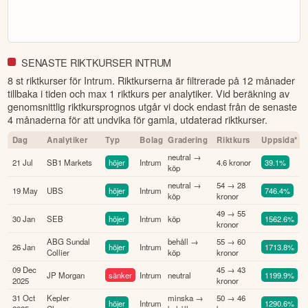
SENASTE RIKTKURSER INTRUM
8 st riktkurser för Intrum
. Riktkurserna är filtrerade på 12 månader
tillbaka i tiden och max 1 riktkurs per analytiker. Vid beräkning av
genomsnittlig riktkursprognos utgår vi dock endast från de senaste
4 månaderna för att undvika för gamla, utdaterad riktkurser.
Dag
Analytiker
Typ
Bolag
Gradering
Riktkurs
Uppsida*
neutral →
21 Jul
SB1 Markets
höjer
Intrum
4.6 kronor
39.1%
köp
neutral →
54 → 28
19 May
UBS
höjer
Intrum
746.4%
köp
kronor
49 → 55
30 Jan
SEB
höjer
Intrum
köp
1562.6%
kronor
ABG Sundal
behåll →
55 → 60
26 Jan
höjer
Intrum
1713.8%
Collier
köp
kronor
09 Dec
45 → 43
JP Morgan
sänker
Intrum
neutral
1199.9%
2025
kronor
31 Oct
Kepler
minska →
50 → 46
höjer
Intrum
1290.6%