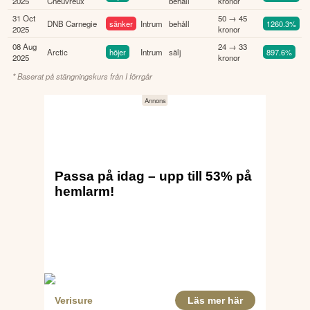
2025
Cheuvreux
behåll
kronor
31 Oct
50 → 45
DNB Carnegie
sänker
Intrum
behåll
1260.3%
2025
kronor
08 Aug
24 → 33
Arctic
höjer
Intrum
sälj
897.6%
2025
kronor
* Baserat på stängningskurs från
I förrgår