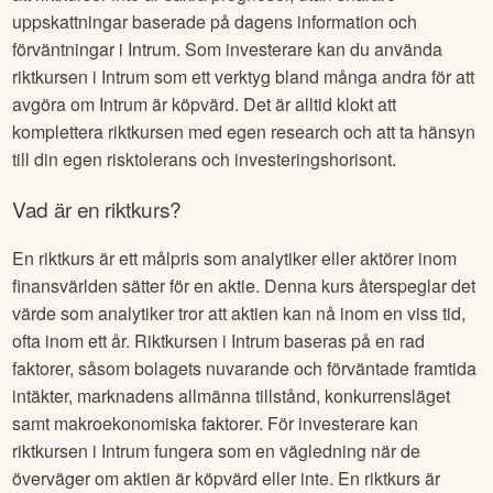
uppskattningar baserade på dagens information och
förväntningar i
Intrum
. Som investerare kan du använda
riktkursen i
Intrum
som ett verktyg bland många andra för att
avgöra om
Intrum
är köpvärd. Det är alltid klokt att
komplettera riktkursen med egen research och att ta hänsyn
till din egen risktolerans och investeringshorisont.
Vad är en riktkurs?
En riktkurs är ett målpris som analytiker eller aktörer inom
finansvärlden sätter för en aktie. Denna kurs återspeglar det
värde som analytiker tror att aktien kan nå inom en viss tid,
ofta inom ett år. Riktkursen i
Intrum
baseras på en rad
faktorer, såsom bolagets nuvarande och förväntade framtida
intäkter, marknadens allmänna tillstånd, konkurrensläget
samt makroekonomiska faktorer. För investerare kan
riktkursen i
Intrum
fungera som en vägledning när de
överväger om aktien är köpvärd eller inte. En riktkurs är