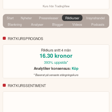
Kurs från TradingView
Start
Nyheter
Pressreleaser
Riktkurser
Insynshandel
Blankning
Analyser
Bloggar
Videos
Podcasts
RIKTKURSPROGNOS
Riktkurs snitt
4 mån
16.30
kronor
393% uppsida*
Analytiker konsensus:
Köp
* Baserat på senaste stängningskurs
RIKTKURSSENTIMENT