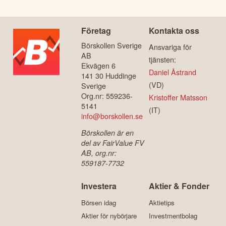
Företag
Kontakta oss
Börskollen Sverige
Ansvariga för
AB
tjänsten:
Ekvägen 6
Daniel Åstrand
141 30 Huddinge
(VD)
Sverige
Org.nr: 559236-
Kristoffer Matsson
5141
(IT)
info@borskollen.se
Börskollen är en
del av FairValue FV
AB, org.nr:
559187-7732
Investera
Aktier & Fonder
Börsen idag
Aktietips
Aktier för nybörjare
Investmentbolag