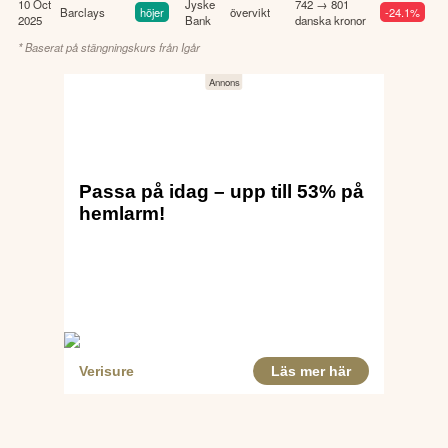
10 Oct
Jyske
742 → 801
Barclays
höjer
övervikt
-24.1%
2025
Bank
danska kronor
* Baserat på stängningskurs från
Igår