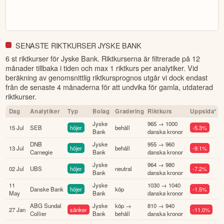
SENASTE RIKTKURSER JYSKE BANK
6 st riktkurser för Jyske Bank
. Riktkurserna är filtrerade på 12
månader tillbaka i tiden och max 1 riktkurs per analytiker. Vid
beräkning av genomsnittlig riktkursprognos utgår vi dock endast
från de senaste 4 månaderna för att undvika för gamla, utdaterad
riktkurser.
Dag
Analytiker
Typ
Bolag
Gradering
Riktkurs
Uppsida*
Jyske
965 → 1000
15 Jul
SEB
höjer
behåll
-5.3%
Bank
danska kronor
DNB
Jyske
955 → 960
13 Jul
höjer
behåll
-9.1%
Carnegie
Bank
danska kronor
Jyske
964 → 980
02 Jul
UBS
höjer
neutral
-7.2%
Bank
danska kronor
11
Jyske
1030 → 1040
Danske Bank
höjer
köp
-1.5%
May
Bank
danska kronor
ABG Sundal
Jyske
köp →
810 → 940
27 Jan
sänker
-11.0%
Collier
Bank
behåll
danska kronor