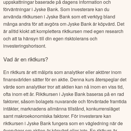
uppskattningar baserade på dagens information och
förväntningar i
Jyske Bank
. Som investerare kan du
använda riktkursen i
Jyske Bank
som ett verktyg bland
många andra för att avgöra om
Jyske Bank
är köpvärd. Det
är alltid klokt att komplettera riktkursen med egen research
och att ta hänsyn till din egen risktolerans och
investeringshorisont.
Vad är en riktkurs?
En riktkurs är ett målpris som analytiker eller aktörer inom
finansvärlden sätter för en aktie. Denna kurs återspeglar det
värde som analytiker tror att aktien kan nå inom en viss tid,
ofta inom ett år. Riktkursen i
Jyske Bank
baseras på en rad
faktorer, såsom bolagets nuvarande och förväntade framtida
intäkter, marknadens allmänna tillstånd, konkurrensläget
samt makroekonomiska faktorer. För investerare kan
riktkursen i
Jyske Bank
fungera som en vägledning när de
överväger om aktien är köpvärd eller inte. En riktkurs är