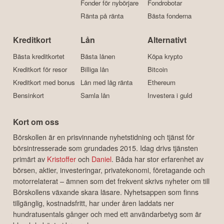
Fonder för nybörjare
Fondrobotar
Ränta på ränta
Bästa fonderna
Kreditkort
Lån
Alternativt
Bästa kreditkortet
Bästa lånen
Köpa krypto
Kreditkort för resor
Billiga lån
Bitcoin
Kreditkort med bonus
Lån med låg ränta
Ethereum
Bensinkort
Samla lån
Investera i guld
Kort om oss
Börskollen är en prisvinnande nyhetstidning och tjänst för
börsintresserade som grundades 2015. Idag drivs tjänsten
primärt av
Kristoffer
och
Daniel
. Båda har stor erfarenhet av
börsen, aktier, investeringar, privatekonomi, företagande och
motorrelaterat – ämnen som det frekvent skrivs nyheter om till
Börskollens växande skara läsare. Nyhetsappen som finns
tillgänglig, kostnadsfritt, har under åren laddats ner
hundratusentals gånger och med ett användarbetyg som är