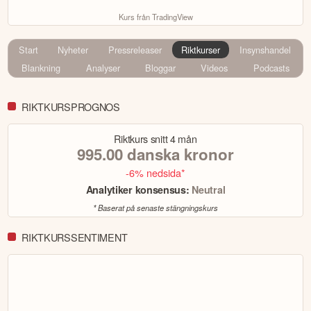
Kurs från TradingView
Start
Nyheter
Pressreleaser
Riktkurser
Insynshandel
Blankning
Analyser
Bloggar
Videos
Podcasts
RIKTKURSPROGNOS
Riktkurs snitt
4 mån
995.00
danska kronor
-6% nedsida*
Analytiker konsensus:
Neutral
* Baserat på senaste stängningskurs
RIKTKURSSENTIMENT