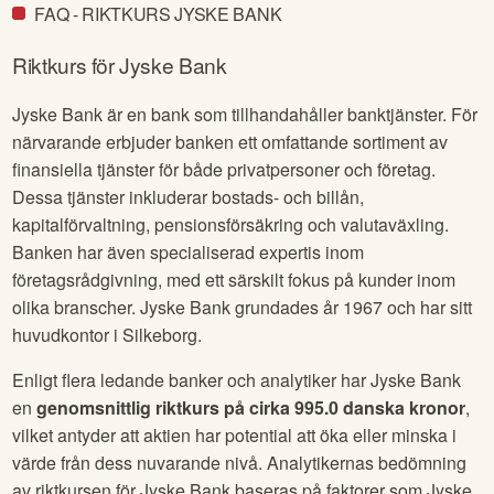
FAQ - RIKTKURS JYSKE BANK
Riktkurs för
Jyske Bank
Jyske Bank är en bank som tillhandahåller banktjänster. För
närvarande erbjuder banken ett omfattande sortiment av
finansiella tjänster för både privatpersoner och företag.
Dessa tjänster inkluderar bostads- och billån,
kapitalförvaltning, pensionsförsäkring och valutaväxling.
Banken har även specialiserad expertis inom
företagsrådgivning, med ett särskilt fokus på kunder inom
olika branscher. Jyske Bank grundades år 1967 och har sitt
huvudkontor i Silkeborg.
Enligt flera ledande banker och analytiker har
Jyske Bank
en
genomsnittlig riktkurs på cirka
995.0 danska kronor
,
vilket antyder att aktien har potential att öka eller minska i
värde från dess nuvarande nivå. Analytikernas bedömning
av riktkursen för
Jyske Bank
baseras på faktorer som
Jyske