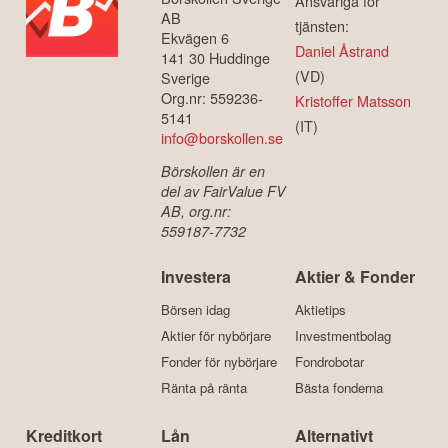
Ansvariga för
AB
tjänsten:
Ekvägen 6
Daniel Åstrand
141 30 Huddinge
(VD)
Sverige
Org.nr: 559236-
Kristoffer Matsson
5141
(IT)
info@borskollen.se
Börskollen är en
del av FairValue FV
AB, org.nr:
559187-7732
Investera
Aktier & Fonder
Börsen idag
Aktietips
Aktier för nybörjare
Investmentbolag
Fonder för nybörjare
Fondrobotar
Ränta på ränta
Bästa fonderna
Kreditkort
Lån
Alternativt