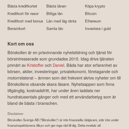
Bästa kreditkortet
Bästa lånen
Köpa krypto
Kreditkort för resor
Billiga lån
Bitcoin
Kreditkort med bonus
Lån med låg ränta
Ethereum
Bensinkort
Samla lån
Investera i guld
Kort om oss
Börskollen är en prisvinnande nyhetstidning och tjänst för
börsintresserade som grundades 2015. Idag drivs tjänsten
primärt av
Kristoffer
och
Daniel
. Båda har stor erfarenhet av
börsen, aktier, investeringar, privatekonomi, företagande och
motorrelaterat – ämnen som det frekvent skrivs nyheter om till
Börskollens växande skara läsare. Nyhetsappen som finns
tillgänglig, kostnadsfritt, har under åren laddats ner
hundratusentals gånger och med ett användarbetyg som är
bland de bästa i branschen.
Disclaimer
Börskollen Sverige AB ("Börskollen") är inte finansiella rådgivare, står inte under
finansinspektionens tillsyn och ger inga råd till dig. Detta innebär att